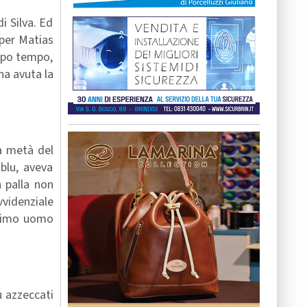
i Silva. Ed
 per Matias
oppo tempo,
na avuta la
la metà del
blu, aveva
 palla non
vvidenziale
ultimo uomo
ù azzeccati