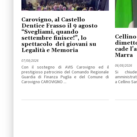
Carovigno, al Castello
Dentice Frasso il 9 agosto
“Svegliami, quando
Cellino
settembre finisce!”, lo
dimetto
spettacolo dei giovani su
cade l’
Legalità e Memoria
Marra
07/08/2026
06/08/2026
Con il sostegno di AVIS Carovigno ed il
prestigioso patrocinio del Comando Regionale
Si chiude
Guardia di Finanza Puglia e del Comune di
amministrat
Carovigno CAROVIGNO ...
a Cellino San