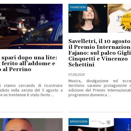
FASANOSERA
Savelletri, il 10 agost
il Premio Internazion
Fajano: sul palco Gigl
 spari dopo una lite:
Cinquetti e Vincenzo
ferito all’addome e
Schettini
 al Perrino
07/08/2026
Musica, divulgazione ed ecce
ri stanno cercando di ricostruire
territorio saranno protagoniste d
aduto nella serata del 5 agosto a
edizione del Premio Internazional
 un trentenne è stato ferito ...
programma domenica ...
BRINDISISERA