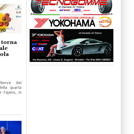
o torna
ale
iola
llenze del
ella quarta
e Fajano, in