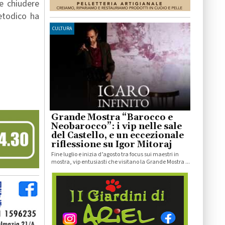
 e chiudere
etodico ha
CULTURA
Grande Mostra “Barocco e
Neobarocco”: i vip nelle sale
del Castello, e un eccezionale
riflessione su Igor Mitoraj
Fine luglio e inizia d’agosto tra focus sui maestri in
mostra, vip entusiasti che visitano la Grande Mostra ...