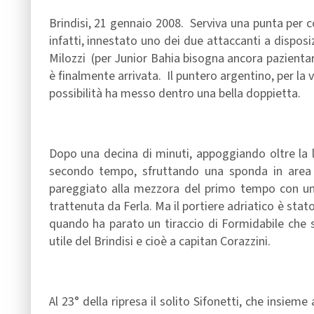
Brindisi, 21 gennaio 2008. Serviva una punta per c
infatti, innestato uno dei due attaccanti a disposi
Milozzi (per Junior Bahia bisogna ancora pazientar
è finalmente arrivata. Il puntero argentino, per la
possibilità ha messo dentro una bella doppietta.
Dopo una decina di minuti, appoggiando oltre la li
secondo tempo, sfruttando una sponda in area d
pareggiato alla mezzora del primo tempo con un a
trattenuta da Ferla. Ma il portiere adriatico è stat
quando ha parato un tiraccio di Formidabile che s
utile del Brindisi e cioè a capitan Corazzini.
Al 23° della ripresa il solito Sifonetti, che insiem