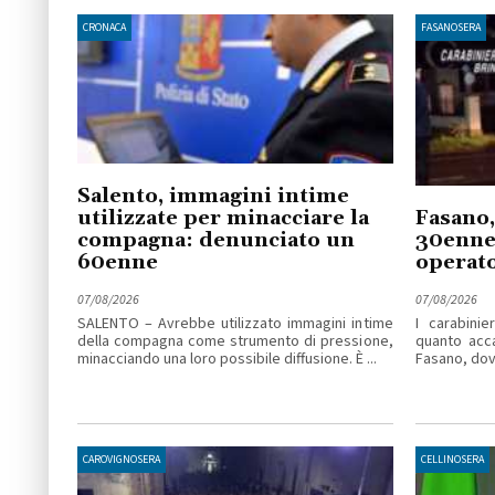
CRONACA
FASANOSERA
Salento, immagini intime
utilizzate per minacciare la
Fasano,
compagna: denunciato un
30enne 
60enne
operato
07/08/2026
07/08/2026
SALENTO – Avrebbe utilizzato immagini intime
I carabinie
della compagna come strumento di pressione,
quanto acc
minacciando una loro possibile diffusione. È ...
Fasano, dove
CAROVIGNOSERA
CELLINOSERA