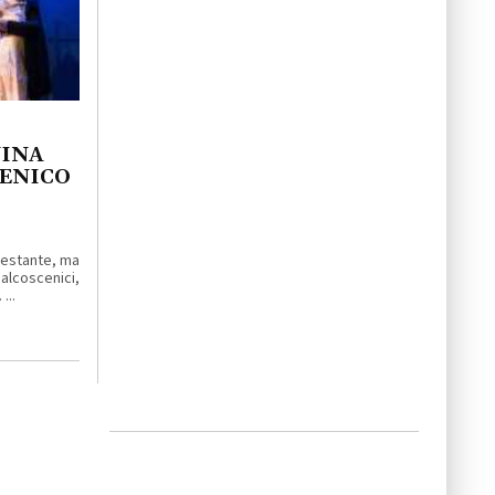
NINA
MENICO
enestante, ma
lcoscenici,
...