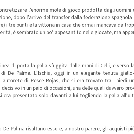
oncretizzare l’enorme mole di gioco prodotta dagli uomini d
zione, dopo l’arrivo del transfer dalla federazione spagnola
e) i tre punti e la vittoria in casa che ormai mancava da tr
 verità, è sembrato un po’ appesantito nelle giocate, ma appe
nea di porta la palla sfuggita dalle mani di Celli, e verso 
i De Palma. L’Ischia, oggi in un elegante tenuta giallo-
utorete di Pesce Rojas, che si era trovato tra i piedi un
o decisivo in un paio di occasioni, una delle quali davvero pro
i era presentato solo davanti a lui togliendo la palla all’
e a De Palma risultano essere, a nostro parere, gli acquisti pi