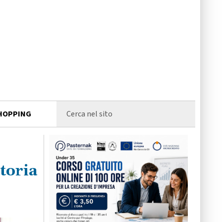
HOPPING
ttoria