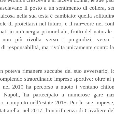
lasciavano il posto a un sentimento di collera, s
alcosa nella sua testa è cambiato: quella solitudin
e di proiettarsi nel futuro, e il ran¬core nei conf
ti in un’energia primordiale, frutto del naturale i
 non più rivolta verso i pregiudizi, verso b
i di responsabilità, ma rivolta unicamente contro la
 poteva rimanere succube del suo avversario, l
 compiendo straordinarie imprese sportive: oltre al 
a, nel 2010 ha percorso a nuoto i ventuno chilo
Napoli, ha partecipato a numerose gare naz
uoto, compiuto nell’estate 2015. Per le sue impres
attarella, nel 2017, l’onorificenza di Cavaliere de