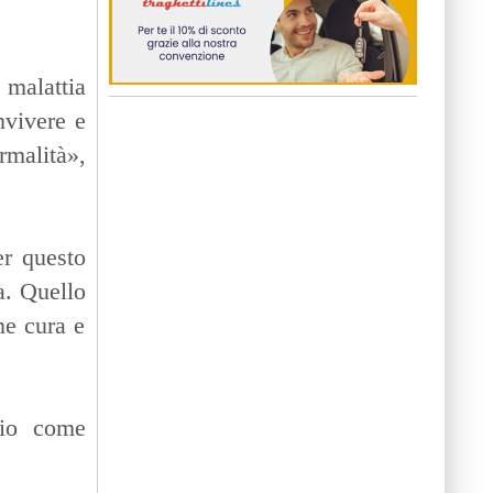
a malattia
nvivere e
malità»,
er questo
a. Quello
ne cura e
rio come