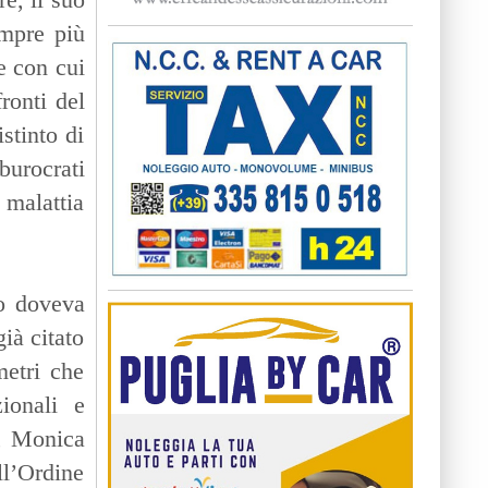
empre più
e con cui
ronti del
stinto di
urocrati
 malattia
o doveva
già citato
metri che
ionali e
e, Monica
ll’Ordine