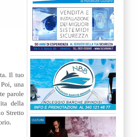
a. Il tuo
 Poi, una
te parole
ita della
o Stretto
CULTURA
orio.