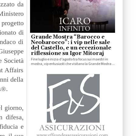
izzato da
Ministero
 progetto
ionato di
Grande Mostra “Barocco e
ndaco di
Neobarocco”: i vip nelle sale
del Castello, e un eccezionale
Giuseppe
riflessione su Igor Mitoraj
Fine luglio e inizia d’agosto tra focus sui maestri in
e Società
mostra, vip entusiasti che visitano la Grande Mostra ...
t Affairs
nni della
s®.
l giorno,
n difesa,
fiducia e
e, il suo