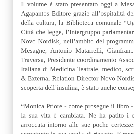
Il volume è stato presentato oggi a Mesa
Agapantos Editore grazie all’ospitalità 
della cultura, la Biblioteca comunale “Ugo
Città che legge, l’Intergruppo parlamentar
Novo Nordisk, nell’ambito del programm
Mesagne, Antonio Matarrelli, Gianfran
Traversa, Presidente coordinamento Asso
Italiana di Medicina Teatrale, medico, scr
& External Relation Director Novo Nordisk
scoperta dell’insulina, è stato anche con
“Monica Priore - come prosegue il libro - h
la sua vita è cambiata. Ne ha patito i c
arroccata intorno alle sue poche certezze:
soprattutto la sua voglia di riscatto. E me