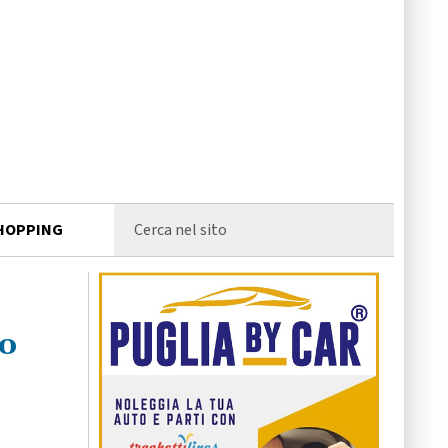
HOPPING
ro