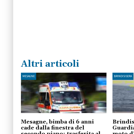
Altri articoli
MESAGNE
BRINDISISERA
Mesagne, bimba di 6 anni
Brindis
cade dalla finestra del
Guardia
secondo piano: trasferita al
moto d'