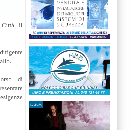
Città, il
irigente
allo.
corso di
resentare
 esigenze
CULTURA