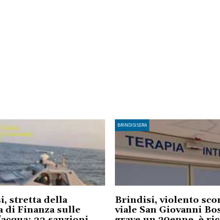
BRINDISISERA
i, stretta della
Brindisi, violento sco
 di Finanza sulle
viale San Giovanni Bo
acqua: 33 sanzioni
grave un 20enne, è ri