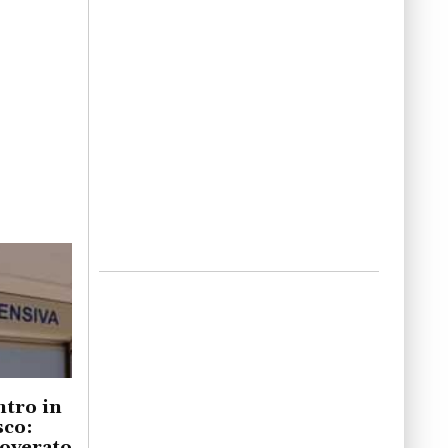
ntro in
sco:
coverato