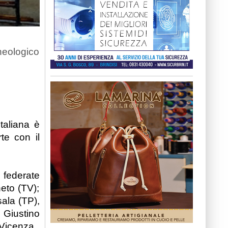
heologico
taliana è
te con il
i federate
neto (TV);
ala (TP),
 Giustino
 Vicenza.