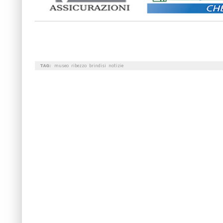
TAG:
museo
ribezzo
brindisi
notizie