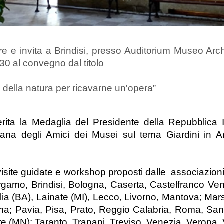
e e invita a Brindisi, presso Auditorium Museo Arc
30 al convegno dal titolo
e della natura per ricavarne un'opera”
rita la Medaglia del Presidente della Repubblica I
na degli Amici dei Musei sul tema Giardini in Ar
, visite guidate e workshop proposti dalle associazion
Bergamo, Brindisi, Bologna, Caserta, Castelfranco Ve
ia (BA), Lainate (MI), Lecco, Livorno, Mantova; Mars
ma; Pavia, Pisa, Prato, Reggio Calabria, Roma, San
te (MN); Taranto, Trapani, Treviso, Venezia, Verona,