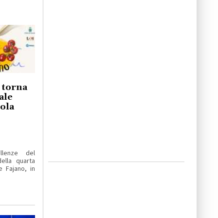
o torna
ale
iola
llenze del
ella quarta
e Fajano, in