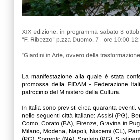
XIX edizione, in programma sabato 8 ottobr
"F. Ribezzo" p.zza Duomo, 7 - ore 10:00-12:
“Giardini in Arte, ovvero della trasformazion
La manifestazione alla quale è stata confe
promossa della FIDAM - Federazione Italia
patrocinio del Ministero della Cultura.
In Italia sono previsti circa quaranta eventi
nelle seguenti città italiane: Assisi (PG), 
Como, Corato (BA), Firenze, Gravina in Pugl
Milano, Modena, Napoli, Niscemi (CL), Par
(PG), Sorrento (NA), Spoleto (PG), Sustinen