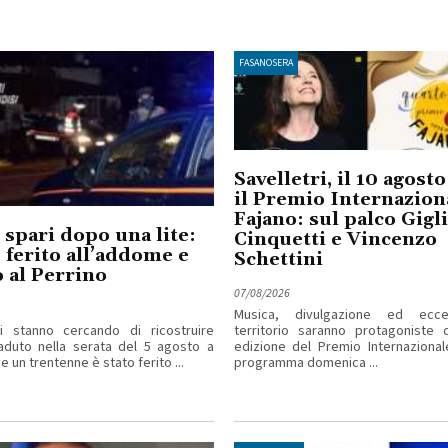
FASANOSERA
Savelletri, il 10 agost
il Premio Internazion
Fajano: sul palco Gigl
 spari dopo una lite:
Cinquetti e Vincenzo
ferito all’addome e
Schettini
 al Perrino
07/08/2026
Musica, divulgazione ed ecce
ri stanno cercando di ricostruire
territorio saranno protagoniste d
aduto nella serata del 5 agosto a
edizione del Premio Internazional
 un trentenne è stato ferito ...
programma domenica ...