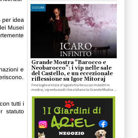
CULTURA
5 per idea
 dei Musei
fortemente
Grande Mostra “Barocco e
Neobarocco”: i vip nelle sale
nazioni e
del Castello, e un eccezionale
deriscono.
riflessione su Igor Mitoraj
Fine luglio e inizia d’agosto tra focus sui maestri in
mostra, vip entusiasti che visitano la Grande Mostra ...
on tutti i
er statuto