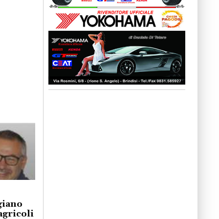
giano
agricoli