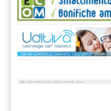
TAG:
calcio
brindisi
partita
briglietti
prevendita
notizie