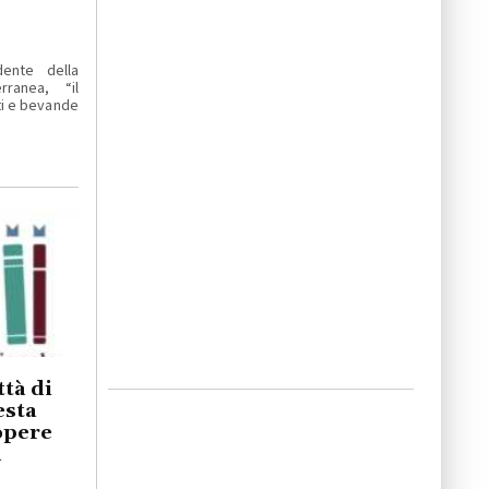
dente della
ranea, “il
ti e bevande
tà di
esta
 opere
a