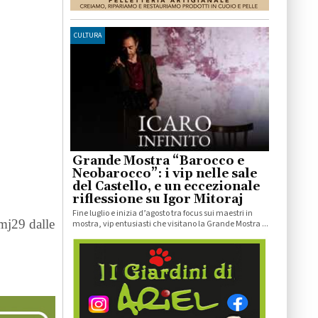
CULTURA
Grande Mostra “Barocco e
Neobarocco”: i vip nelle sale
del Castello, e un eccezionale
riflessione su Igor Mitoraj
Fine luglio e inizia d’agosto tra focus sui maestri in
7mj29 dalle
mostra, vip entusiasti che visitano la Grande Mostra ...