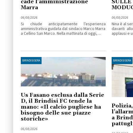
cade l’amministrazione
SULLE
Marra
MODU
06/08/2026
06/08/2026
Si chiude anticipatamente l’esperienza
Nina è al se
amministrativa guidata dal sindaco Marco Marra
davanti all
a Cellino San Marco. Nella mattinata di oggi, ...
applausi e un
BRINDISISERA
BRINDISISERA
Us Fasano esclusa dalla Serie
D, il Brindisi FC tende la
Polizia,
mano: «Il calcio pugliese ha
l'allar
bisogno delle sue piazze
a Brind
storiche»
pattugl
06/08/2026