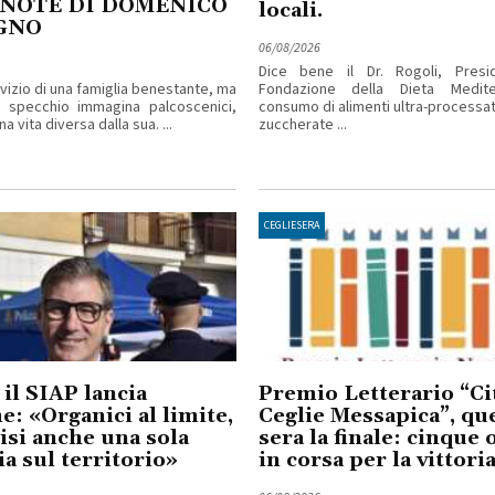
 NOTE DI DOMENICO
locali.
GNO
06/08/2026
Dice bene il Dr. Rogoli, Presi
rvizio di una famiglia benestante, ma
Fondazione della Dieta Mediter
o specchio immagina palcoscenici,
consumo di alimenti ultra-processa
a vita diversa dalla sua. ...
zuccherate ...
CEGLIESERA
 il SIAP lancia
Premio Letterario “Cit
me: «Organici al limite,
Ceglie Messapica”, qu
isi anche una sola
sera la finale: cinque
ia sul territorio»
in corsa per la vittori