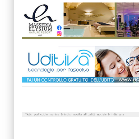
TAG:
porticciolo
marina
Brindisi
novità
attualità
notizie
brindisisera