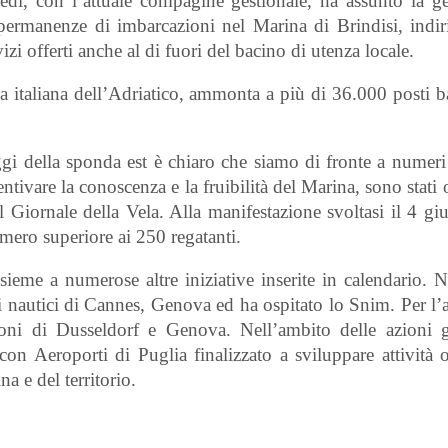
di, con l’attuale compagine gestionale, ha assunto la ge
 permanenze di imbarcazioni nel Marina di Brindisi, indir
zi offerti anche al di fuori del bacino di utenza locale.
a italiana dell’Adriatico, ammonta a più di 36.000 posti b
gi della sponda est è chiaro che siamo di fronte a numeri
entivare la conoscenza e la fruibilità del Marina, sono stati 
al Giornale della Vela. Alla manifestazione svoltasi il 4 
mero superiore ai 250 regatanti.
sieme a numerose altre iniziative inserite in calendario. 
oni nautici di Cannes, Genova ed ha ospitato lo Snim. Per 
oni di Dusseldorf e Genova. Nell’ambito delle azioni g
on Aeroporti di Puglia finalizzato a sviluppare attività o
a e del territorio.