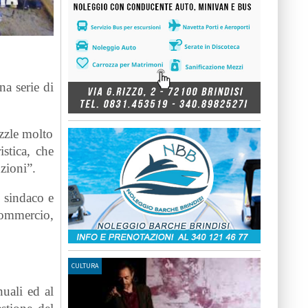
na serie di
uzzle molto
istica, che
uzioni”.
 sindaco e
Commercio,
CULTURA
uali ed al