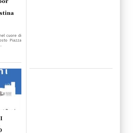
por
stina
nel cuore di
osto Piazza
.
I
A
O