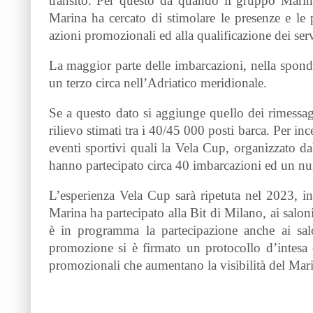
transito. Per questo da quando il gruppo Marine
Marina ha cercato di stimolare le presenze e le
azioni promozionali ed alla qualificazione dei servi
La maggior parte delle imbarcazioni, nella spond
un terzo circa nell’Adriatico meridionale.
Se a questo dato si aggiunge quello dei rimessag
rilievo stimati tra i 40/45 000 posti barca. Per inc
eventi sportivi quali la Vela Cup, organizzato d
hanno partecipato circa 40 imbarcazioni ed un nu
L’esperienza Vela Cup sarà ripetuta nel 2023, in
Marina ha partecipato alla Bit di Milano, ai sal
è in programma la partecipazione anche ai sal
promozione si è firmato un protocollo d’intesa c
promozionali che aumentano la visibilità del Marin