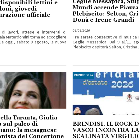
Ceglie Messapica, Stu
disponibili lettini e
Mundi accende Piazza
oni, giovedì
Plebiscito: Selton, Cri
urazione ufficiale
Donà e Irene Grandi
08/08/2026
di lavori, attese e interventi di
ala Materdomini torna ad accogliere
Tre serate consecutive di musica 
. Da oggi, sabato 8 agosto, la nuova
Ceglie Messapica. Dal 9 all’11 ag
Plebiscito ospiterà Selton, Cristina ..
BRINDISISERA
ella Taranta, Giulia
 sul palco di
BRINDISI, IL ROCK D
nano: la mesagnese
VASCO INCONTRA L
nista del Concertone
SCALINATA VIRGILI