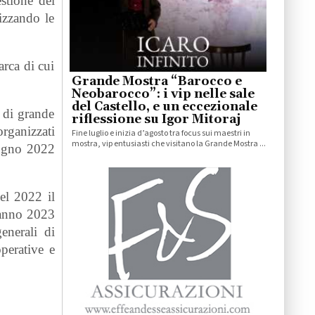
stione del
izzando le
arca di cui
Grande Mostra “Barocco e
Neobarocco”: i vip nelle sale
del Castello, e un eccezionale
 di grande
riflessione su Igor Mitoraj
organizzati
Fine luglio e inizia d’agosto tra focus sui maestri in
mostra, vip entusiasti che visitano la Grande Mostra ...
giugno 2022
Nel 2022 il
l’anno 2023
enerali di
perative e