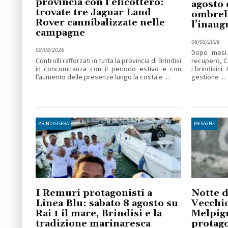
provincia con l’elicottero:
agosto 
trovate tre Jaguar Land
ombrell
Rover cannibalizzate nelle
l’inaug
campagne
08/08/2026
08/08/2026
Dopo mesi 
Controlli rafforzati in tutta la provincia di Brindisi
recupero, C
in concomitanza con il periodo estivo e con
i brindisini
l’aumento delle presenze lungo la costa e ...
gestione ...
BRINDISISERA
MESAGNE
I Remuri protagonisti a
Notte d
Linea Blu: sabato 8 agosto su
Vecchio
Rai 1 il mare, Brindisi e la
Melpig
tradizione marinaresca
protago