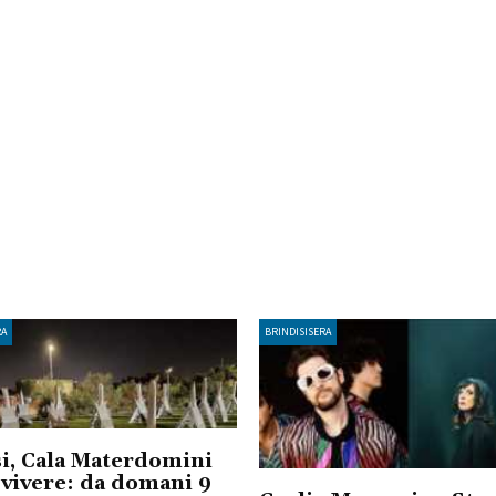
RA
BRINDISISERA
i, Cala Materdomini
 vivere: da domani 9