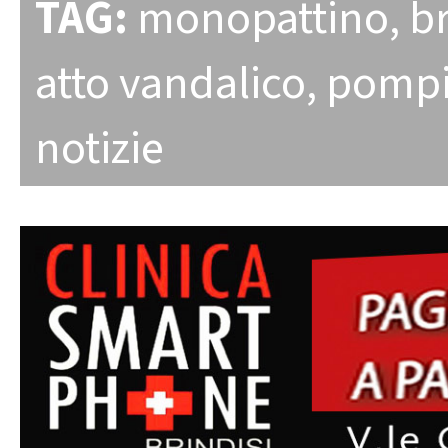
TAG:
monopattino
,
b
atto vandalico
,
pompi
notizie