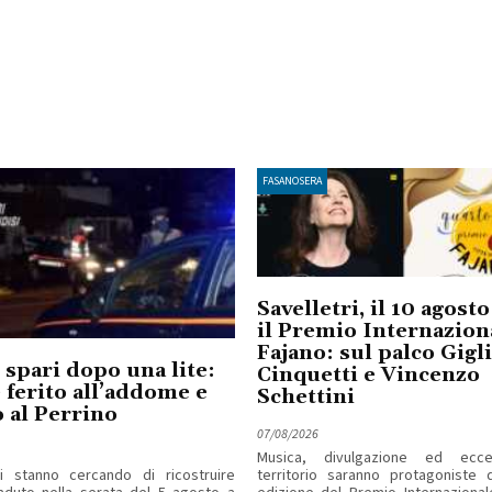
FASANOSERA
Savelletri, il 10 agost
il Premio Internazion
Fajano: sul palco Gigl
 spari dopo una lite:
Cinquetti e Vincenzo
ferito all’addome e
Schettini
 al Perrino
07/08/2026
Musica, divulgazione ed ecce
ri stanno cercando di ricostruire
territorio saranno protagoniste d