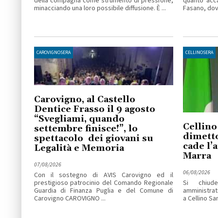
della compagna come strumento di pressione,
quanto acc
minacciando una loro possibile diffusione. È ...
Fasano, dove
CAROVIGNOSERA
CELLINOSERA
Carovigno, al Castello
Dentice Frasso il 9 agosto
“Svegliami, quando
Cellino
settembre finisce!”, lo
dimetto
spettacolo dei giovani su
cade l’
Legalità e Memoria
Marra
07/08/2026
06/08/2026
Con il sostegno di AVIS Carovigno ed il
prestigioso patrocinio del Comando Regionale
Si chiude
Guardia di Finanza Puglia e del Comune di
amministrat
Carovigno CAROVIGNO ...
a Cellino San