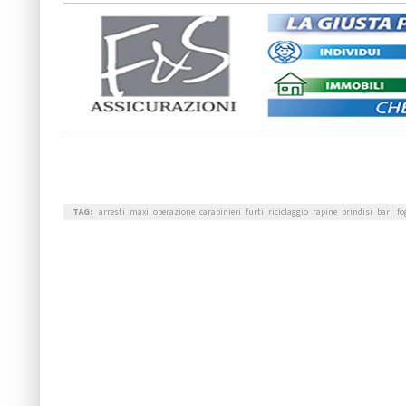
TAG:
arresti
maxi
operazione
carabinieri
furti
riciclaggio
rapine
brindisi
bari
fo