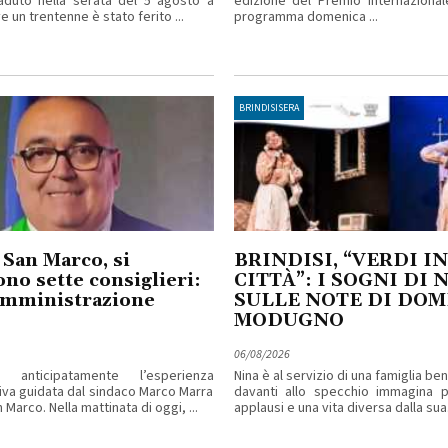
aduto nella serata del 5 agosto a
edizione del Premio Internazional
 un trentenne è stato ferito ...
programma domenica ...
BRINDISISERA
 San Marco, si
BRINDISI, “VERDI IN
no sette consiglieri:
CITTÀ”: I SOGNI DI 
amministrazione
SULLE NOTE DI DO
MODUGNO
06/08/2026
 anticipatamente l’esperienza
Nina è al servizio di una famiglia b
iva guidata dal sindaco Marco Marra
davanti allo specchio immagina pa
 Marco. Nella mattinata di oggi, ...
applausi e una vita diversa dalla sua. 