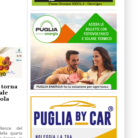
o torna
ale
iola
llenze del
ella quarta