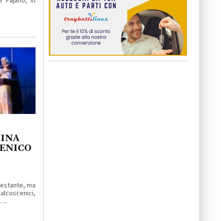
e Fajano, in
NINA
MENICO
enestante, ma
lcoscenici,
...