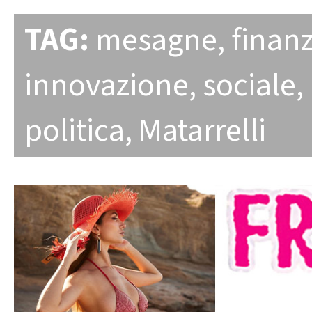
TAG:
mesagne
,
finan
innovazione
,
sociale
,
politica
,
Matarrelli