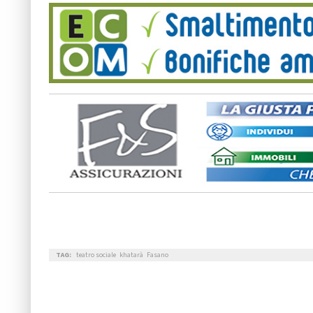
TAG:
teatro sociale
khatarà
Fasano