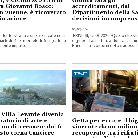
i, violento scontro in
Giunta vara gli
an Giovanni Bosco:
accreditamenti, dal
n 20enne, è ricoverato
Dipartimento della Sa
nimazione
decisioni incomprensi
05/08/2026
idente stradale si è verificato nella
BRINDISI, 05.08.2026 «Quello che s
martedì 4 e mercoledì 5 agosto a
oggi per l'assistenza domiciliare in
iolento impatto, ...
Brindisi ha i contorni del paradosso .
ATTUALITÀ
 Villa Levante diventa
ratorio di arte e
Getta per errore il big
 mediterraneo: dal 6
vincente da un milion
osto torna Cantiere
recuperato tra i rifiu