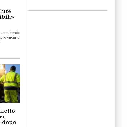
lute
bili»
ta accadendo
 provincia di
..
lietto
e:
ti dopo