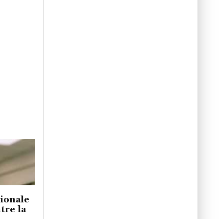
gionale
re la