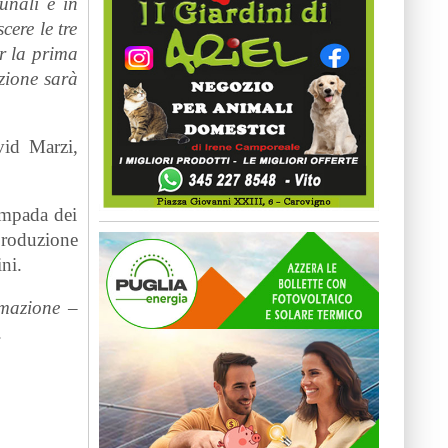
unali e in
cere le tre
er la prima
azione sarà
id Marzi,
lampada dei
 produzione
ni.
rmazione
–
.