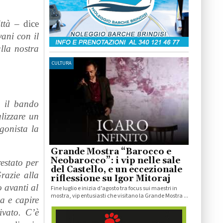
ttà
– dice
vani con il
lla nostra
CULTURA
 il bando
alizzare un
gonista la
Grande Mostra “Barocco e
Neobarocco”: i vip nelle sale
estato per
del Castello, e un eccezionale
razie alla
riflessione su Igor Mitoraj
 avanti al
Fine luglio e inizia d’agosto tra focus sui maestri in
mostra, vip entusiasti che visitano la Grande Mostra ...
a e capire
ivato. C’è