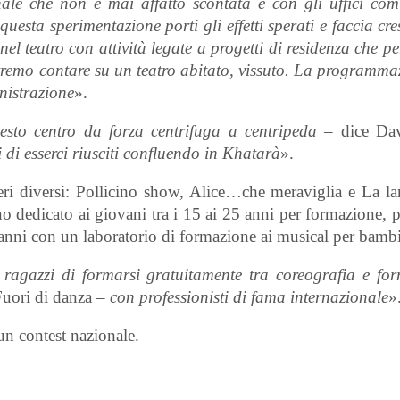
nale che non è mai affatto scontata e con gli uffici com
esta sperimentazione porti gli effetti sperati e faccia cres
nel teatro con attività legate a progetti di residenza che p
potremo contare su un teatro abitato, vissuto. La programm
nistrazione
».
uesto centro da forza centrifuga a centripeda
– dice Dav
 di esserci riusciti confluendo in Khatarà
».
generi diversi: Pollicino show, Alice…che meraviglia e La 
no dedicato ai giovani tra i 15 ai 25 anni per formazione,
4 anni con un laboratorio di formazione ai musical per bambi
 ragazzi di formarsi gratuitamente tra coreografia e fo
 Fuori di danza –
con professionisti di fama internazionale
»
un contest nazionale.