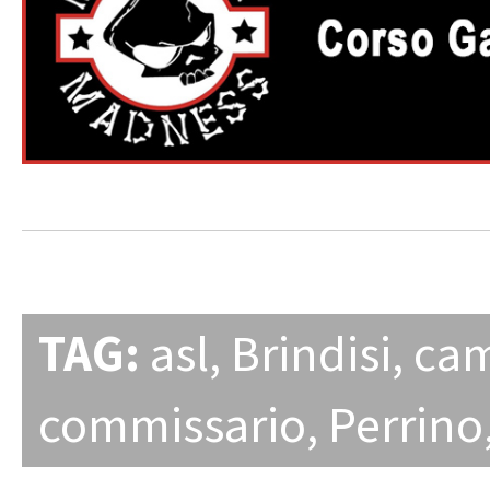
TAG:
asl
,
Brindisi
,
ca
commissario
,
Perrino