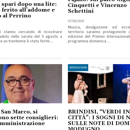
 spari dopo una lite:
Cinquetti e Vincenzo
ferito all’addome e
Schettini
 al Perrino
07/08/2026
Musica, divulgazione ed ecce
ri stanno cercando di ricostruire
territorio saranno protagoniste d
aduto nella serata del 5 agosto a
edizione del Premio Internazional
 un trentenne è stato ferito ...
programma domenica ...
BRINDISISERA
 San Marco, si
BRINDISI, “VERDI IN
no sette consiglieri:
CITTÀ”: I SOGNI DI 
amministrazione
SULLE NOTE DI DO
MODUGNO