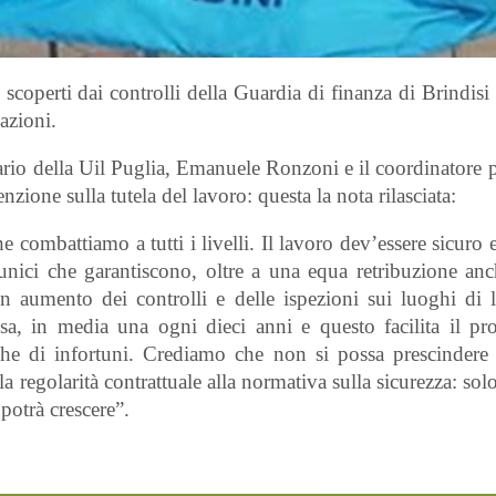
scoperti dai controlli della Guardia di finanza di Brindisi 
azioni.
nario della Uil Puglia, Emanuele Ronzoni e il coordinatore 
zione sulla tutela del lavoro: questa la nota rilasciata:
 combattiamo a tutti i livelli. Il lavoro dev’essere sicuro e
 unici che garantiscono, oltre a una equa retribuzione anc
n aumento dei controlli e delle ispezioni sui luoghi di 
sa, in media una ogni dieci anni e questo facilita il prol
e che di infortuni. Crediamo che non si possa prescindere
la regolarità contrattuale alla normativa sulla sicurezza: sol
potrà crescere”.