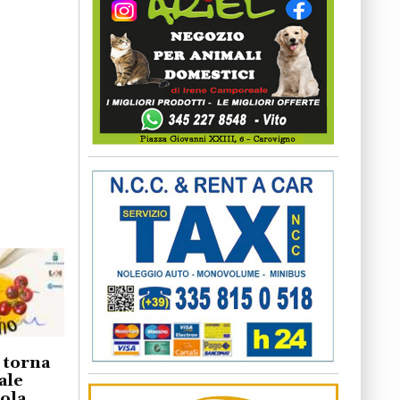
o torna
ale
iola