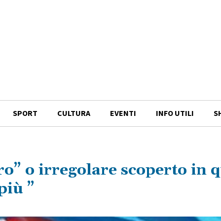
SPORT
CULTURA
EVENTI
INFO UTILI
S
ro” o irregolare scoperto in q
più ”