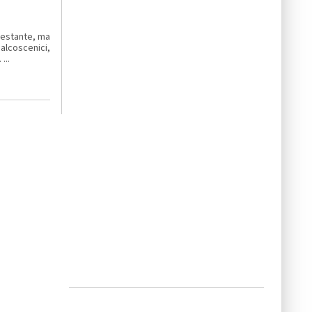
enestante, ma
lcoscenici,
...