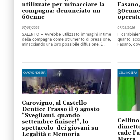
utilizzate per minacciare la
Fasano,
compagna: denunciato un
30enne 
60enne
operato
07/08/2026
07/08/2026
SALENTO – Avrebbe utilizzato immagini intime
I carabinie
della compagna come strumento di pressione,
quanto acc
minacciando una loro possibile diffusione. È ...
Fasano, dove
CAROVIGNOSERA
CELLINOSERA
Carovigno, al Castello
Dentice Frasso il 9 agosto
“Svegliami, quando
Cellino
settembre finisce!”, lo
dimetto
spettacolo dei giovani su
cade l’
Legalità e Memoria
Marra