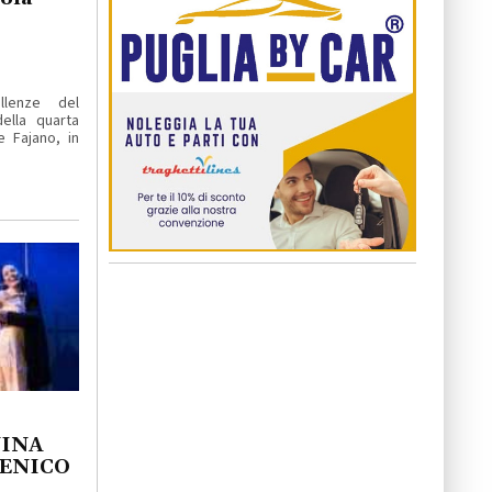
llenze del
ella quarta
e Fajano, in
NINA
MENICO