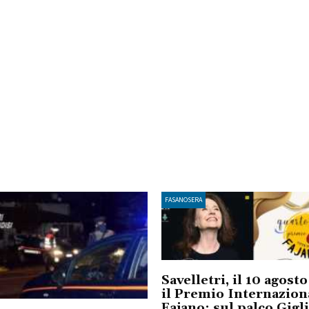
FASANOSERA
Savelletri, il 10 agost
il Premio Internazion
Fajano: sul palco Gigl