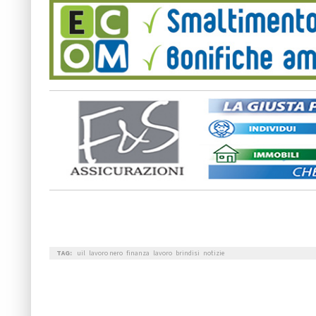
TAG:
uil
lavoro nero
finanza
lavoro
brindisi
notizie