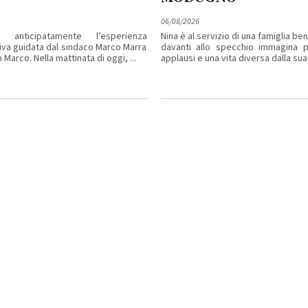
06/08/2026
 anticipatamente l’esperienza
Nina è al servizio di una famiglia b
iva guidata dal sindaco Marco Marra
davanti allo specchio immagina pa
 Marco. Nella mattinata di oggi, ...
applausi e una vita diversa dalla sua. 