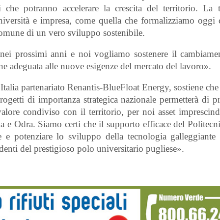
i che potranno accelerare la crescita del territorio. La t
ra università e impresa, come quella che formalizziamo oggi
comune di un vero sviluppo sostenibile.
li nei prossimi anni e noi vogliamo sostenere il cambiame
ne adeguata alle nuove esigenze del mercato del lavoro».
Italia partenariato Renantis-BlueFloat Energy, sostiene che
ogetti di importanza strategica nazionale permetterà di 
lore condiviso con il territorio, per noi asset imprescind
ia e Odra. Siamo certi che il supporto efficace del Politecn
re e potenziare lo sviluppo della tecnologia galleggiante 
denti del prestigioso polo universitario pugliese».