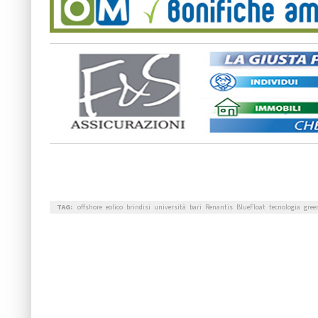
TAG:
offshore
eolico
brindisi
università
bari
Renantis
BlueFloat
tecnologia
gree