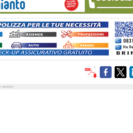
n
economy