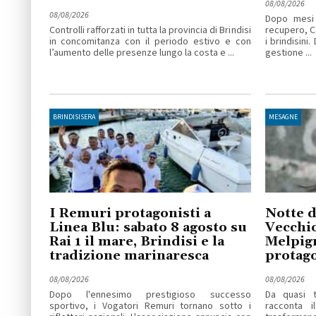
08/08/2026
08/08/2026
Dopo mesi 
Controlli rafforzati in tutta la provincia di Brindisi
recupero, C
in concomitanza con il periodo estivo e con
i brindisini
l’aumento delle presenze lungo la costa e ...
gestione ...
BRINDISISERA
MESAGNE
I Remuri protagonisti a
Notte d
Linea Blu: sabato 8 agosto su
Vecchio
Rai 1 il mare, Brindisi e la
Melpig
tradizione marinaresca
protago
08/08/2026
08/08/2026
Dopo l'ennesimo prestigioso successo
Da quasi t
sportivo, i Vogatori Remuri tornano sotto i
racconta i