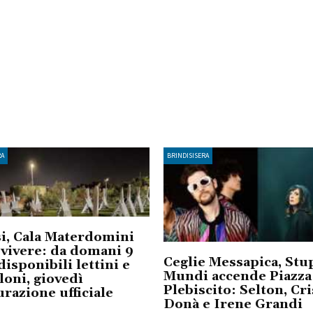
RA
BRINDISISERA
i, Cala Materdomini
 vivere: da domani 9
Ceglie Messapica, Stu
disponibili lettini e
Mundi accende Piazza
oni, giovedì
Plebiscito: Selton, Cri
urazione ufficiale
Donà e Irene Grandi