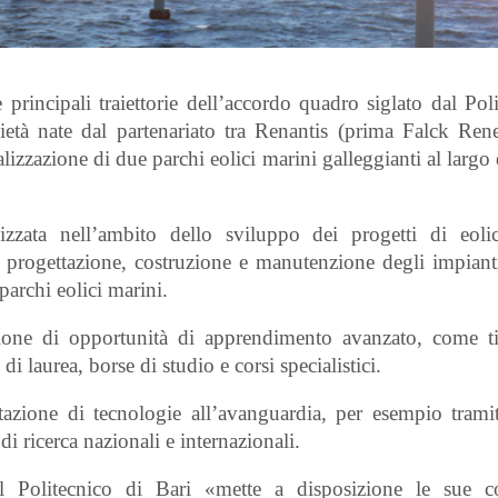
principali traiettorie dell’accordo quadro siglato dal Pol
ietà nate dal partenariato tra Renantis (prima Falck Ren
zazione di due parchi eolici marini galleggianti al largo 
lizzata nell’ambito dello sviluppo dei progetti di eol
lla progettazione, costruzione e manutenzione degli impiant
 parchi eolici marini.
azione di opportunità di apprendimento avanzato, come ti
di laurea, borse di studio e corsi specialistici.
azione di tecnologie all’avanguardia, per esempio tramit
i ricerca nazionali e internazionali.
il Politecnico di Bari «mette a disposizione le sue 