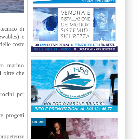
itecnico di
ewables) e
delle coste
ico marino
i oltre che
rocini per
e progetti
CULTURA
competenze