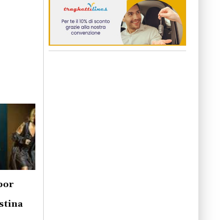
por
stina