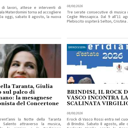
08/08/2026
di lavori, attese e interventi di
ala Materdomini torna ad accogliere
Tre serate consecutive di musica 
. Da oggi, sabato 8 agosto, la nuova
Ceglie Messapica. Dal 9 all’11 ag
Plebiscito ospiterà Selton, Cristina ..
BRINDISISERA
ella Taranta, Giulia
 sul palco di
BRINDISI, IL ROCK D
nano: la mesagnese
VASCO INCONTRA L
nista del Concertone
SCALINATA VIRGILI
08/08/2026
rent’anni la Notte della Taranta
Il rock di Vasco Rossi entra nel cuo
l Salento attraverso la musica,
di Brindisi. Sabato 8 agosto, alle o