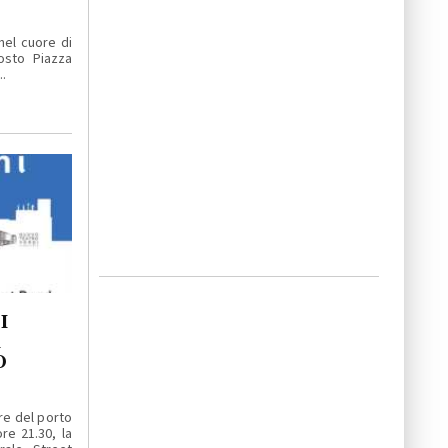
nel cuore di
osto Piazza
.
I
A
O
re del porto
re 21.30, la