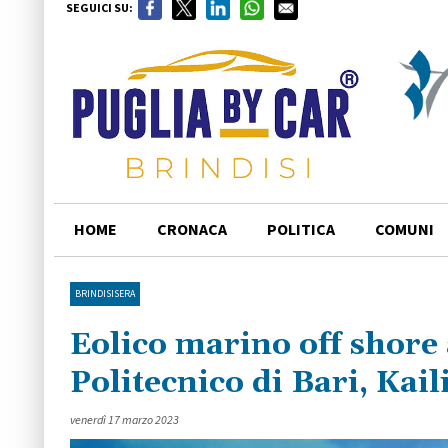
SEGUICI SU:
HOME
CRONACA
POLITICA
COMUNI
BRINDISISERA
Eolico marino off shore 
Politecnico di Bari, Kai
venerdì 17 marzo 2023