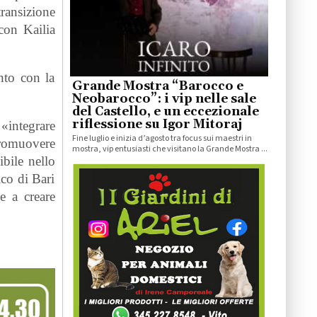
ransizione
 con Kailia
nto con la
Grande Mostra “Barocco e
Neobarocco”: i vip nelle sale
del Castello, e un eccezionale
riflessione su Igor Mitoraj
 «integrare
Fine luglio e inizia d’agosto tra focus sui maestri in
promuovere
mostra, vip entusiasti che visitano la Grande Mostra ...
ibile nello
ico di Bari
e a creare