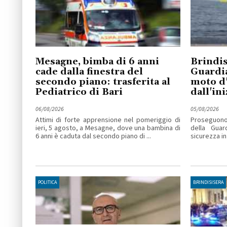
Mesagne, bimba di 6 anni
Brindis
cade dalla finestra del
Guardia
secondo piano: trasferita al
moto d'
Pediatrico di Bari
dall'ini
06/08/2026
05/08/2026
Attimi di forte apprensione nel pomeriggio di
Proseguono l
ieri, 5 agosto, a Mesagne, dove una bambina di
della Guar
6 anni è caduta dal secondo piano di ...
sicurezza in
POLITICA
BRINDISISERA