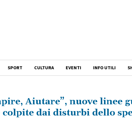
SPORT
CULTURA
EVENTI
INFO UTILI
S
pire, Aiutare”, nuove linee g
colpite dai disturbi dello sp