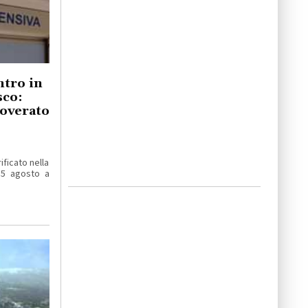
ntro in
sco:
coverato
ificato nella
 5 agosto a