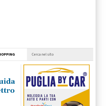
HOPPING
uida
ettro