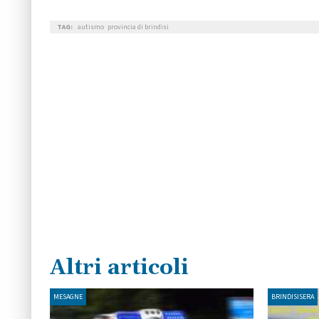
TAG:
autismo
provincia di brindisi
Altri articoli
MESAGNE
BRINDISISERA