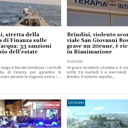
i, stretta della
Brindisi, violento sco
 di Finanza sulle
viale San Giovanni Bo
acqua: 33 sanzioni
grave un 20enne, è ri
zio dell'estate
in Rianimazione
05/08/2026
ungo il litorale brindisino i controlli
Un grave incidente stradale si è ver
dia di Finanza per garantire la
notte tra martedì 4 e mercoledì
 mare durante la stagione estiva. I ...
Brindisi. Il violento impatto, ...
OSTUNISERA