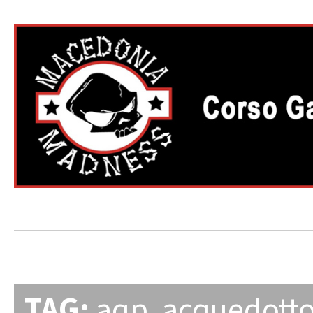
TAG:
aqp
,
acquedott