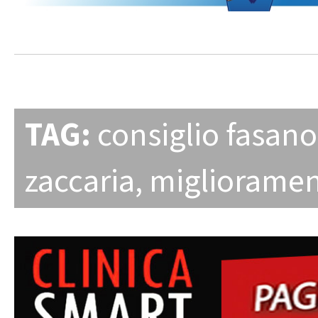
TAG:
consiglio fasano
zaccaria
,
miglioramen