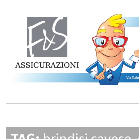
TAG:
brindisi cavese
,