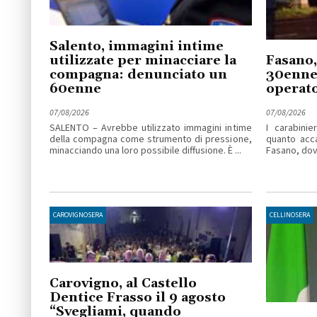
Salento, immagini intime
utilizzate per minacciare la
Fasano,
compagna: denunciato un
30enne 
60enne
operato
07/08/2026
07/08/2026
SALENTO – Avrebbe utilizzato immagini intime
I carabinie
della compagna come strumento di pressione,
quanto acc
minacciando una loro possibile diffusione. È ...
Fasano, dove
CAROVIGNOSERA
CELLINOSERA
Carovigno, al Castello
Dentice Frasso il 9 agosto
“Svegliami, quando