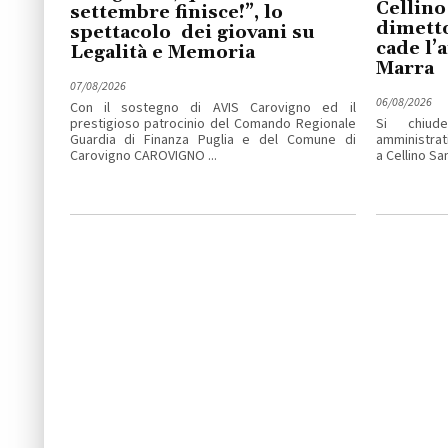
Cellino
settembre finisce!”, lo
dimetto
spettacolo dei giovani su
cade l’
Legalità e Memoria
Marra
07/08/2026
06/08/2026
Con il sostegno di AVIS Carovigno ed il
prestigioso patrocinio del Comando Regionale
Si chiude
Guardia di Finanza Puglia e del Comune di
amministrat
Carovigno CAROVIGNO ...
a Cellino San