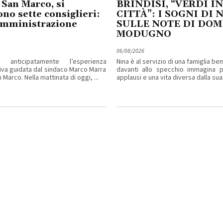
 San Marco, si
BRINDISI, “VERDI IN
no sette consiglieri:
CITTÀ”: I SOGNI DI 
amministrazione
SULLE NOTE DI DO
MODUGNO
06/08/2026
 anticipatamente l’esperienza
Nina è al servizio di una famiglia b
iva guidata dal sindaco Marco Marra
davanti allo specchio immagina pa
 Marco. Nella mattinata di oggi, ...
applausi e una vita diversa dalla sua. 