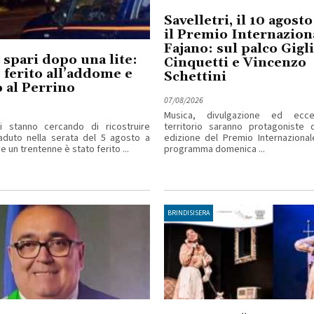
Savelletri, il 10 agost
il Premio Internazion
Fajano: sul palco Gigl
 spari dopo una lite:
Cinquetti e Vincenzo
ferito all’addome e
Schettini
 al Perrino
07/08/2026
Musica, divulgazione ed ecce
ri stanno cercando di ricostruire
territorio saranno protagoniste d
aduto nella serata del 5 agosto a
edizione del Premio Internazional
 un trentenne è stato ferito ...
programma domenica ...
BRINDISISERA