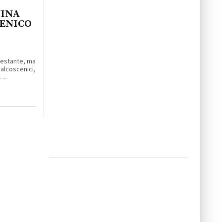
NINA
MENICO
enestante, ma
lcoscenici,
...