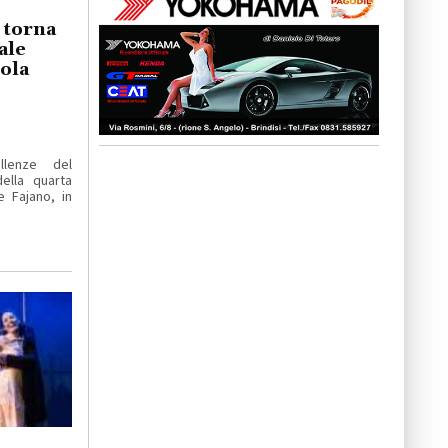
o torna
ale
iola
llenze del
ella quarta
e Fajano, in