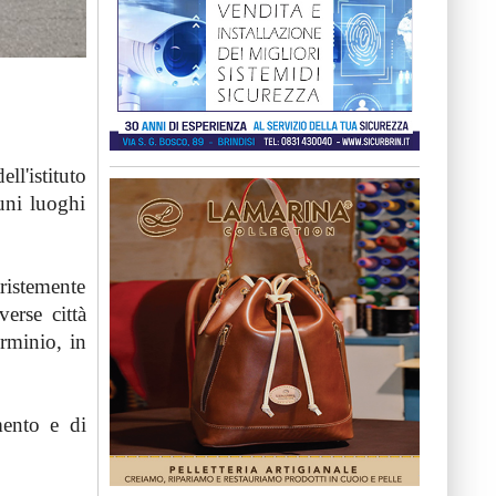
l'istituto
uni luoghi
ristemente
verse città
erminio, in
mento e di