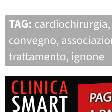
TAG:
cardiochirurgia
convegno
,
associazi
trattamento
,
ignone