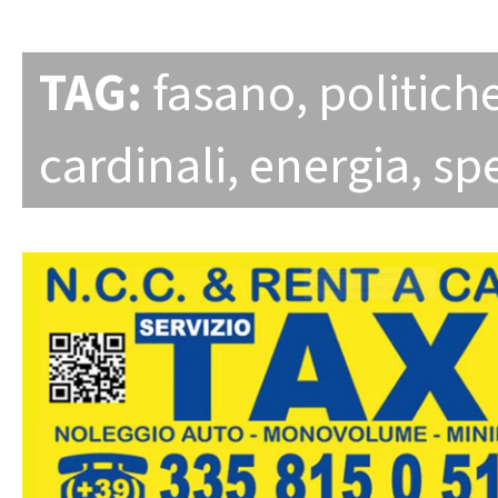
TAG:
fasano
,
politiche
cardinali
,
energia
,
sp