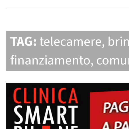
TAG:
telecamere
,
brin
finanziamento
,
comu