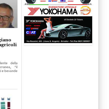
giano
agricoli
dente della
ranea, “il
ti e bevande