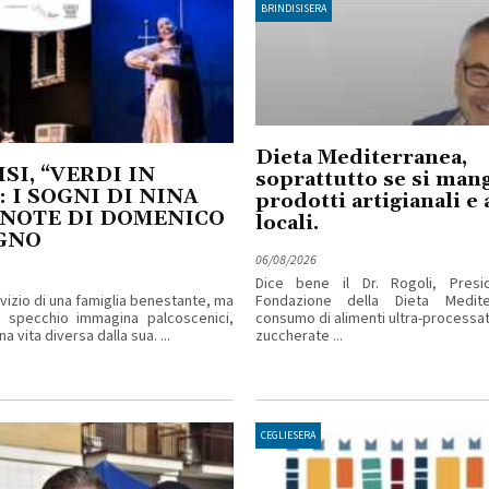
BRINDISISERA
Dieta Mediterranea,
SI, “VERDI IN
soprattutto se si man
: I SOGNI DI NINA
prodotti artigianali e 
 NOTE DI DOMENICO
locali.
GNO
06/08/2026
Dice bene il Dr. Rogoli, Presi
rvizio di una famiglia benestante, ma
Fondazione della Dieta Mediter
o specchio immagina palcoscenici,
consumo di alimenti ultra-processa
a vita diversa dalla sua. ...
zuccherate ...
CEGLIESERA