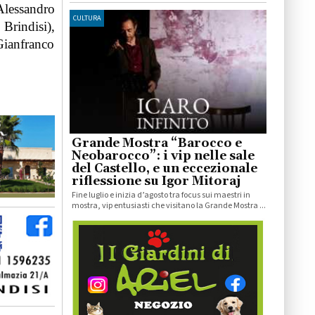
Alessandro
CULTURA
Brindisi),
Gianfranco
Grande Mostra “Barocco e
Neobarocco”: i vip nelle sale
del Castello, e un eccezionale
riflessione su Igor Mitoraj
Fine luglio e inizia d’agosto tra focus sui maestri in
mostra, vip entusiasti che visitano la Grande Mostra ...