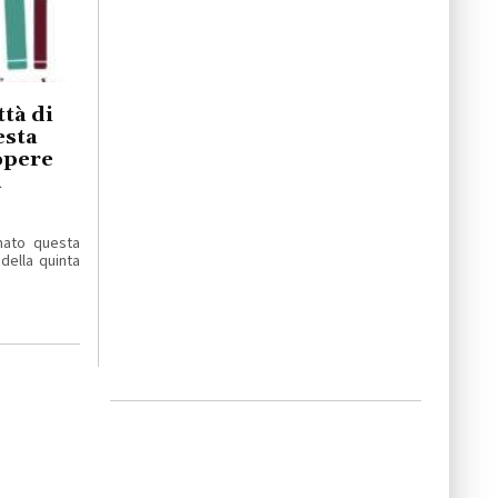
tà di
esta
 opere
a
mato questa
 della quinta