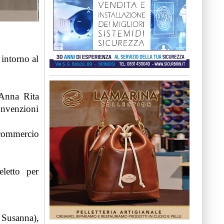
 intorno al
 Anna Rita
onvenzioni
nfcommercio
letto per
 Susanna),