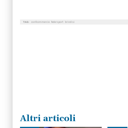
TAG:
confcommercio
federsport
brindisi
Altri articoli