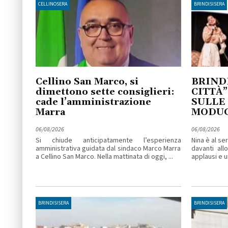
CELLINOSERA
BRINDISISERA
Cellino San Marco, si
BRINDI
dimettono sette consiglieri:
CITTÀ”
cade l’amministrazione
SULLE
Marra
MODU
06/08/2026
06/08/2026
Si chiude anticipatamente l’esperienza
Nina è al se
amministrativa guidata dal sindaco Marco Marra
davanti all
a Cellino San Marco. Nella mattinata di oggi, ...
applausi e un
BRINDISISERA
BRINDISISERA