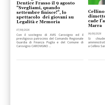
Dentice Frasso il 9 agosto
“Svegliami, quando
Cellino
settembre finisce!”, lo
dimetto
spettacolo dei giovani su
cade l’
Legalità e Memoria
Marra
07/08/2026
06/08/2026
Con il sostegno di AVIS Carovigno ed il
prestigioso patrocinio del Comando Regionale
Si chiude
Guardia di Finanza Puglia e del Comune di
amministrat
Carovigno CAROVIGNO ...
a Cellino San