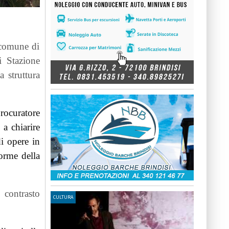
l comune di
i Stazione
 struttura
Procuratore
 a chiarire
di opere in
forme della
 contrasto
CULTURA