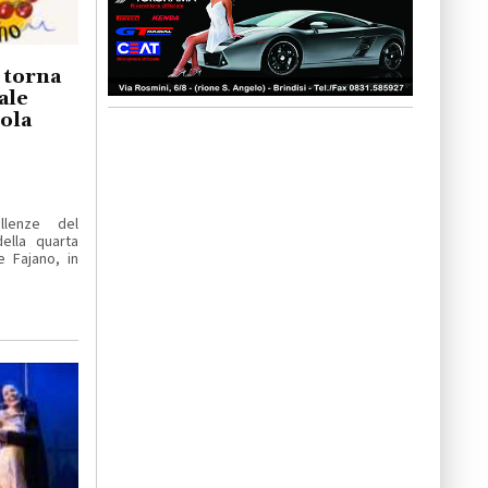
o torna
ale
iola
llenze del
ella quarta
e Fajano, in