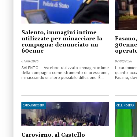
Salento, immagini intime
utilizzate per minacciare la
Fasano,
compagna: denunciato un
30enne 
60enne
operato
07/08/2026
07/08/2026
SALENTO – Avrebbe utilizzato immagini intime
I carabinie
della compagna come strumento di pressione,
quanto acc
minacciando una loro possibile diffusione. È ...
Fasano, dove
CAROVIGNOSERA
CELLINOSERA
Carovigno, al Castello