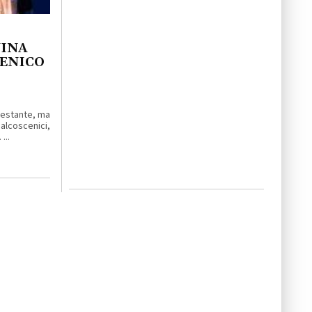
NINA
MENICO
enestante, ma
lcoscenici,
...