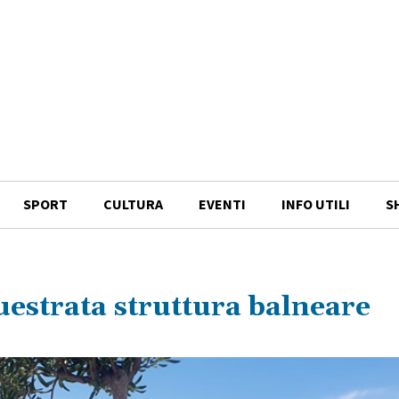
SPORT
CULTURA
EVENTI
INFO UTILI
S
uestrata struttura balneare