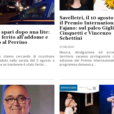
Savelletri, il 10 agost
il Premio Internazion
Fajano: sul palco Gigl
 spari dopo una lite:
Cinquetti e Vincenzo
ferito all’addome e
Schettini
 al Perrino
07/08/2026
Musica, divulgazione ed ecce
ri stanno cercando di ricostruire
territorio saranno protagoniste d
aduto nella serata del 5 agosto a
edizione del Premio Internazional
 un trentenne è stato ferito ...
programma domenica ...
BRINDISISERA