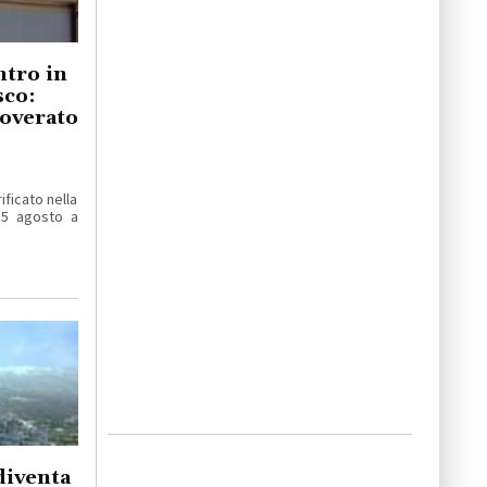
ntro in
sco:
coverato
ificato nella
 5 agosto a
diventa