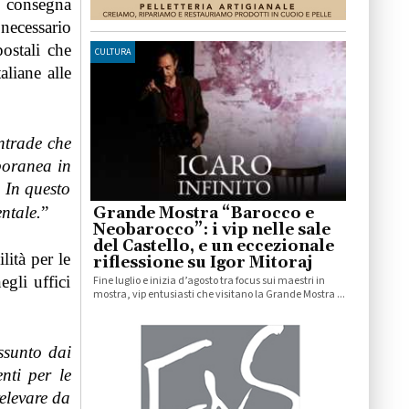
a consegna
necessario
postali che
CULTURA
liane alle
ontrade che
poranea in
. In questo
ntale.
”
Grande Mostra “Barocco e
Neobarocco”: i vip nelle sale
del Castello, e un eccezionale
lità per le
riflessione su Igor Mitoraj
egli uffici
Fine luglio e inizia d’agosto tra focus sui maestri in
mostra, vip entusiasti che visitano la Grande Mostra ...
ssunto dai
enti per le
elevare da