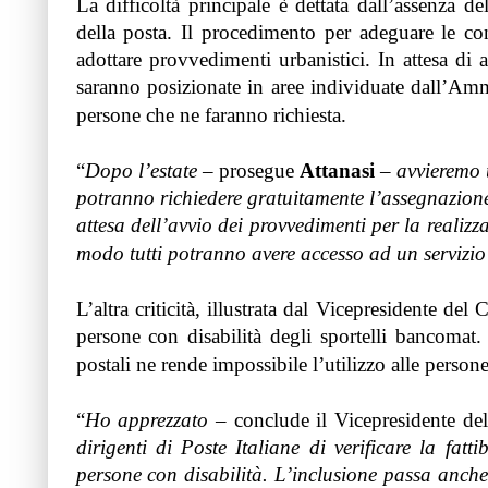
La difficoltà principale è dettata dall’assenza 
della posta. Il procedimento per adeguare le con
adottare provvedimenti urbanistici. In attesa di av
saranno posizionate in aree individuate dall’Amm
persone che ne faranno richiesta.
“
Dopo l’estate
– prosegue
Attanasi
–
avvieremo u
potranno richiedere gratuitamente l’assegnazione
attesa dell’avvio dei provvedimenti per la reali
modo tutti potranno avere accesso ad un servizio
L’altra criticità, illustrata dal Vicepresidente de
persone con disabilità degli sportelli bancomat. 
postali ne rende impossibile l’utilizzo alle person
“
Ho apprezzato
– conclude il Vicepresidente d
dirigenti di Poste Italiane di verificare la fattib
persone con disabilità. L’inclusione passa anche