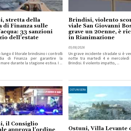
i, stretta della
Brindisi, violento sco
 di Finanza sulle
viale San Giovanni Bo
acqua: 33 sanzioni
grave un 20enne, è ri
zio dell'estate
in Rianimazione
05/08/2026
ungo il litorale brindisino i controlli
Un grave incidente stradale si è ver
dia di Finanza per garantire la
notte tra martedì 4 e mercoledì
 mare durante la stagione estiva. I ...
Brindisi. Il violento impatto, ...
OSTUNISERA
i, il Consiglio
Ostuni, Villa Levante 
le approva l'ordine