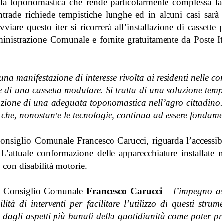
della toponomastica che rende particolarmente complessa l
trade richiede tempistiche lunghe ed in alcuni casi sarà 
viare questo iter si ricorrerà all’installazione di cassette 
inistrazione Comunale e fornite gratuitamente da Poste Ita
na manifestazione di interesse rivolta ai residenti nelle c
 di una cassetta modulare. Si tratta di una soluzione tem
zzazione di una adeguata toponomastica nell’agro cittadino
 che, nonostante le tecnologie, continua ad essere fondame
l Consiglio Comunale Francesco Carucci, riguarda l’accessibi
L’attuale conformazione delle apparecchiature installate n
e con disabilità motorie.
el Consiglio Comunale
Francesco Carucci
–
l’impegno a
ilità di interventi per facilitare l’utilizzo di questi strum
 dagli aspetti più banali della quotidianità come poter pr