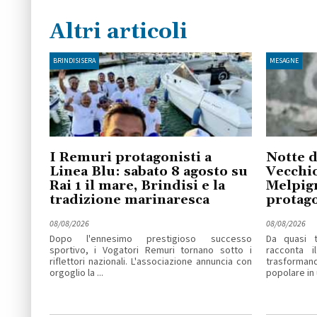
Altri articoli
BRINDISISERA
MESAGNE
I Remuri protagonisti a
Notte d
Linea Blu: sabato 8 agosto su
Vecchio
Rai 1 il mare, Brindisi e la
Melpig
tradizione marinaresca
protago
08/08/2026
08/08/2026
Dopo l'ennesimo prestigioso successo
Da quasi t
sportivo, i Vogatori Remuri tornano sotto i
racconta i
riflettori nazionali. L'associazione annuncia con
trasforma
orgoglio la ...
popolare in u