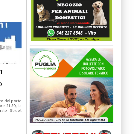
I
A
O
re del porto
re 21.30, la
rale Street