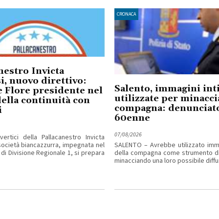
CRONACA
nestro Invicta
i, nuovo direttivo:
Salento, immagini in
 Flore presidente nel
utilizzate per minacci
ella continuità con
compagna: denunciat
i
60enne
07/08/2026
ertici della Pallacanestro Invicta
 società biancazzurra, impegnata nel
SALENTO – Avrebbe utilizzato imma
di Divisione Regionale 1, si prepara
della compagna come strumento di
minacciando una loro possibile diffus