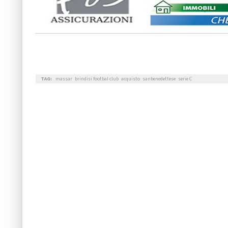
TAG:
massar
brindisi footbal club
acquisto
sanbenedettese
serie C