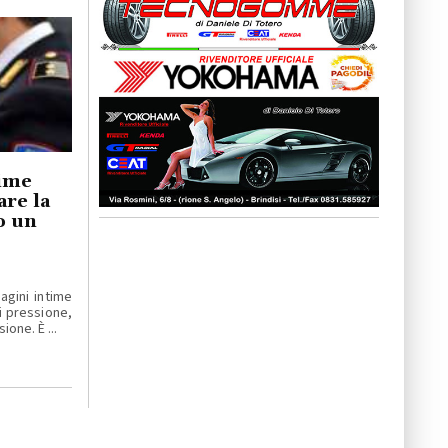
time
are la
o un
gini intime
 pressione,
ione. È ...