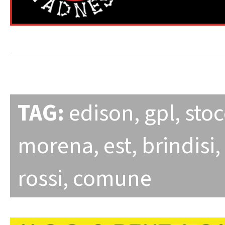
TAG:
edison
,
gpl
,
sto
morena
,
est
,
brindisi
,
rossi
,
comune