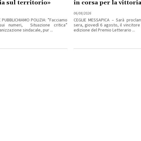
ia sul territorio»
in corsa per la vittori
06/08/2026
E PUBBLICHIAMO POLIZIA: ”Facciamo
CEGLIE MESSAPICA – Sarà procla
sui numeri, Situazione critica”
sera, giovedì 6 agosto, il vincitore
izzazione sindacale, pur ...
edizione del Premio Letterario ...