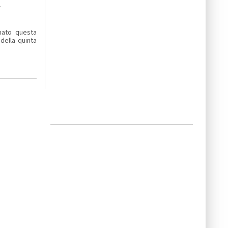
a
mato questa
 della quinta