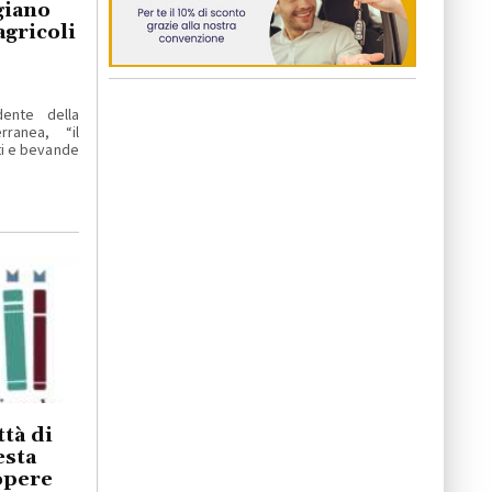
giano
agricoli
dente della
ranea, “il
ti e bevande
tà di
esta
 opere