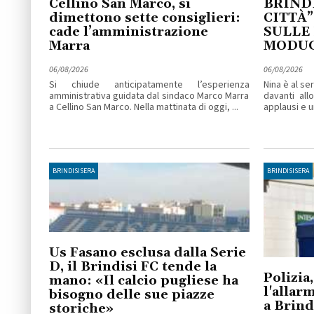
Cellino San Marco, si
BRINDI
dimettono sette consiglieri:
CITTÀ”
cade l’amministrazione
SULLE
Marra
MODU
06/08/2026
06/08/2026
Si chiude anticipatamente l’esperienza
Nina è al se
amministrativa guidata dal sindaco Marco Marra
davanti all
a Cellino San Marco. Nella mattinata di oggi, ...
applausi e un
BRINDISISERA
BRINDISISERA
Us Fasano esclusa dalla Serie
D, il Brindisi FC tende la
Polizia,
mano: «Il calcio pugliese ha
l'allar
bisogno delle sue piazze
a Brind
storiche»