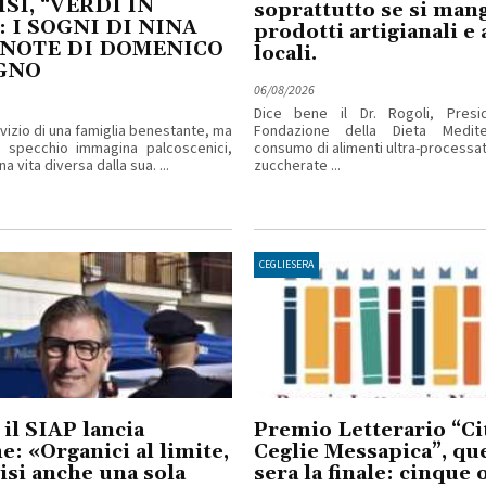
SI, “VERDI IN
soprattutto se si man
: I SOGNI DI NINA
prodotti artigianali e 
 NOTE DI DOMENICO
locali.
GNO
06/08/2026
Dice bene il Dr. Rogoli, Presi
rvizio di una famiglia benestante, ma
Fondazione della Dieta Mediter
o specchio immagina palcoscenici,
consumo di alimenti ultra-processa
a vita diversa dalla sua. ...
zuccherate ...
CEGLIESERA
 il SIAP lancia
Premio Letterario “Cit
me: «Organici al limite,
Ceglie Messapica”, qu
isi anche una sola
sera la finale: cinque