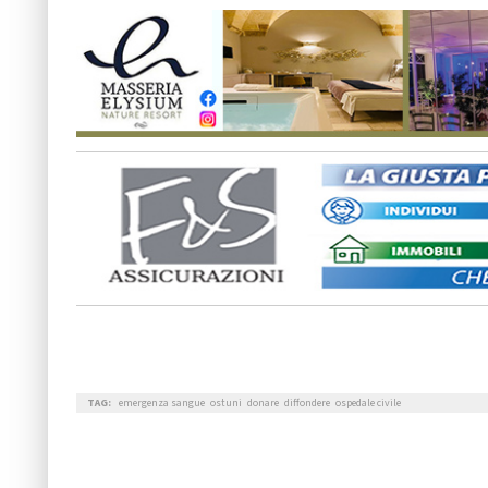
TAG:
emergenza sangue
ostuni
donare
diffondere
ospedale civile