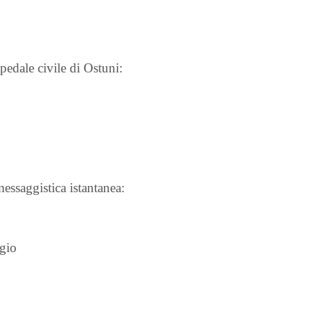
edale civile di Ostuni:
essaggistica istantanea:
ggio