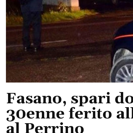
Fasano, spari do
30enne ferito a
al Perrino