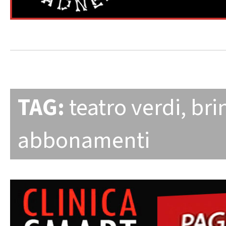
TAG:
teatro verdi
,
bri
abbonamenti