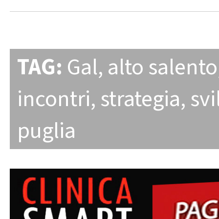
TAG:
Gal
,
alto salento
incontri
,
strategia
,
sv
puglia