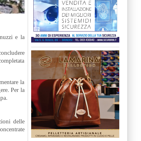
nuzzi e la
 concludere
 completata
umentare la
ere. Per la
mpa.
ioni delle
oncentrate