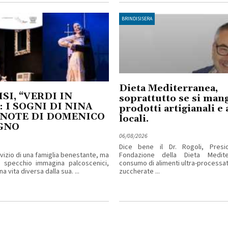
BRINDISISERA
Dieta Mediterranea,
SI, “VERDI IN
soprattutto se si man
: I SOGNI DI NINA
prodotti artigianali e 
 NOTE DI DOMENICO
locali.
GNO
06/08/2026
Dice bene il Dr. Rogoli, Presi
rvizio di una famiglia benestante, ma
Fondazione della Dieta Mediter
o specchio immagina palcoscenici,
consumo di alimenti ultra-processa
a vita diversa dalla sua. ...
zuccherate ...