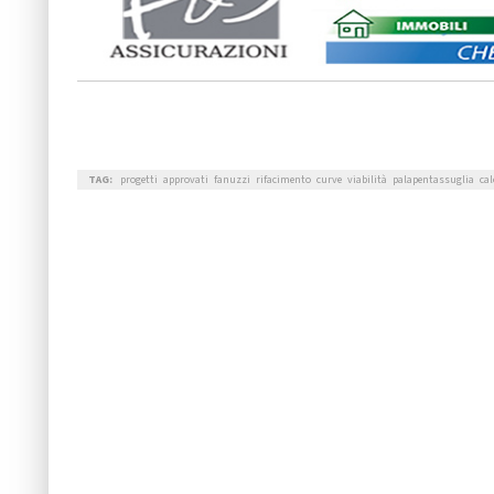
TAG:
progetti
approvati
fanuzzi
rifacimento
curve
viabilità
palapentassuglia
cal