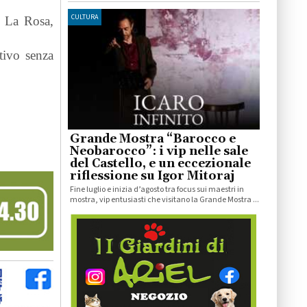
CULTURA
re La Rosa,
rtivo senza
Grande Mostra “Barocco e
Neobarocco”: i vip nelle sale
del Castello, e un eccezionale
riflessione su Igor Mitoraj
Fine luglio e inizia d’agosto tra focus sui maestri in
mostra, vip entusiasti che visitano la Grande Mostra ...