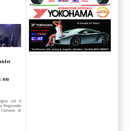
osto
i su
igno ed il
o Regionale
l Comune di