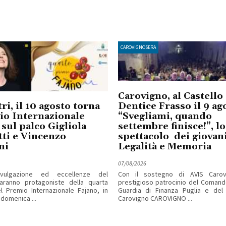
CAROVIGNOSERA
Carovigno, al Castello
ri, il 10 agosto torna
Dentice Frasso il 9 ag
io Internazionale
“Svegliami, quando
 sul palco Gigliola
settembre finisce!”, lo
ti e Vincenzo
spettacolo dei giovan
ni
Legalità e Memoria
07/08/2026
ivulgazione ed eccellenze del
Con il sostegno di AVIS Carov
saranno protagoniste della quarta
prestigioso patrocinio del Comand
l Premio Internazionale Fajano, in
Guardia di Finanza Puglia e de
omenica ...
Carovigno CAROVIGNO ...