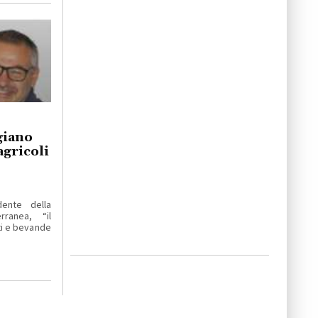
giano
agricoli
dente della
ranea, “il
ti e bevande