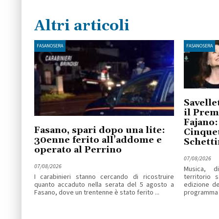
Altri articoli
FASANOSERA
FASANOSERA
Savellet
il Prem
Fajano:
Fasano, spari dopo una lite:
Cinquet
30enne ferito all’addome e
Schetti
operato al Perrino
07/08/2026
07/08/2026
Musica, d
I carabinieri stanno cercando di ricostruire
territorio 
quanto accaduto nella serata del 5 agosto a
edizione de
Fasano, dove un trentenne è stato ferito ...
programma d