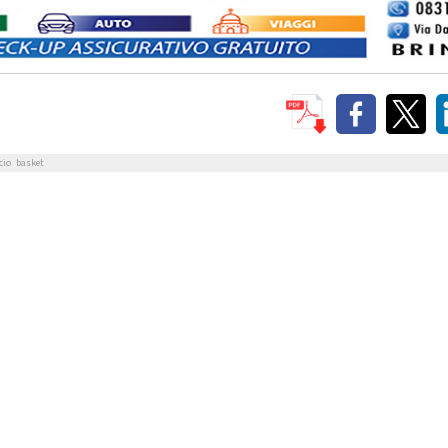
cio
basket