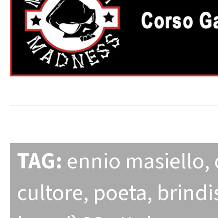
TAG:
ennio masiello
,
cultore
,
poeta
,
brindi