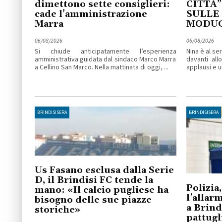
dimettono sette consiglieri:
CITTÀ”
cade l’amministrazione
SULLE
Marra
MODU
06/08/2026
06/08/2026
Si chiude anticipatamente l’esperienza
Nina è al se
amministrativa guidata dal sindaco Marco Marra
davanti all
a Cellino San Marco. Nella mattinata di oggi, ...
applausi e un
BRINDISISERA
BRINDISISERA
Us Fasano esclusa dalla Serie
D, il Brindisi FC tende la
Polizia,
mano: «Il calcio pugliese ha
l'allar
bisogno delle sue piazze
a Brind
storiche»
pattugl