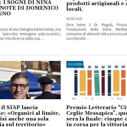
: I SOGNI DI NINA
prodotti artigianali e 
 NOTE DI DOMENICO
locali.
GNO
06/08/2026
Dice bene il Dr. Rogoli, Presi
rvizio di una famiglia benestante, ma
Fondazione della Dieta Mediter
o specchio immagina palcoscenici,
consumo di alimenti ultra-processa
a vita diversa dalla sua. ...
zuccherate ...
CEGLIESERA
 il SIAP lancia
Premio Letterario “Cit
me: «Organici al limite,
Ceglie Messapica”, qu
isi anche una sola
sera la finale: cinque
ia sul territorio»
in corsa per la vittori