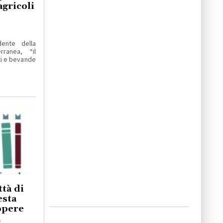
agricoli
dente della
ranea, “il
ti e bevande
tà di
esta
 opere
a