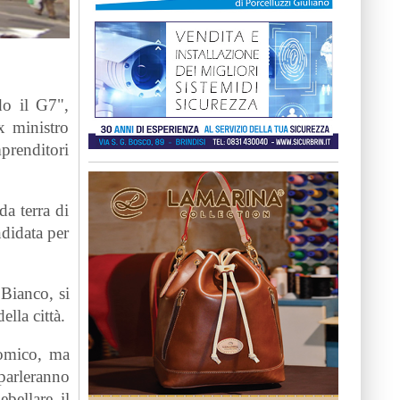
do il G7",
ex ministro
mprenditori
da terra di
ndidata per
Bianco, si
lla città.
nomico, ma
 parleranno
bellare il