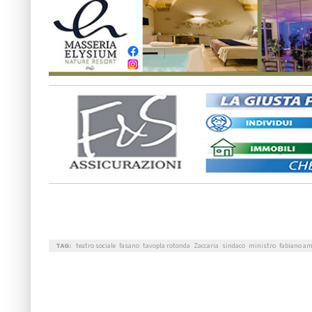
TAG:
teatro sociale
fasano
tavopla rotonda
Zaccaria
sindaco
ministro
fabiano am