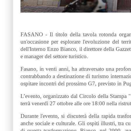
FASANO - Il titolo della tavola rotonda organ
un'occasione per esplorare l'evoluzione del territ
dell'Interno Enzo Bianco, il direttore della Gaz
e manager del settore turistico.
Fasano, in venti anni, ha attraversato una profon
contrabbando a destinazione di turismo internaziona
ospitare incontri del prossimo G7, previsto in Pu
L’evento, organizzato dal Circolo della Stampa
terrà venerdì 27 ottobre alle ore 18:00 nella ristru
Durante l'evento, si discuterà della rapida tras
anche sociale e culturale. Gli ospiti illustri, tra
di questa trasformazione. Bianco, nel 2000, avv