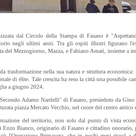
izzata dal Circolo della Stampa di Fasano è "Aspettan
orio negli ultimi anni. Tra gli ospiti illustri figurano l'
zetta del Mezzogiorno, Mazza, e Fabiano Amati, insieme a i
da trasformazione nella sua natura e struttura economica: 
le di élite. Tale crescita ha reso la città una possibile ca
glia a giugno 2024.
 "Secondo Adamo Nardelli" di Fasano, presieduto da Gino 
tturata piazza Mercato Vecchio, nel cuore del centro antico de
formazione del territorio, non solo dal punto di vista eco
 cui Enzo Bianco, originario di Fasano e cittadino onorario,
iò l'Operazione Primavera, che in pochi mesi riuscì a de