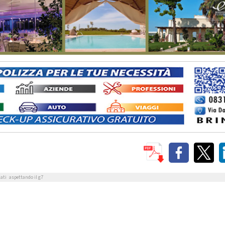
ati
aspettando il g7