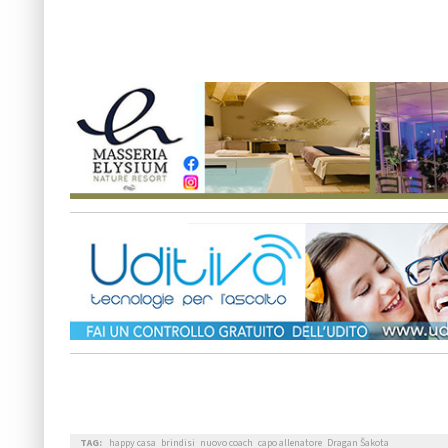
TAG:
happy casa
brindisi
nuovo coach
capo allenatore
Dragan Šakota