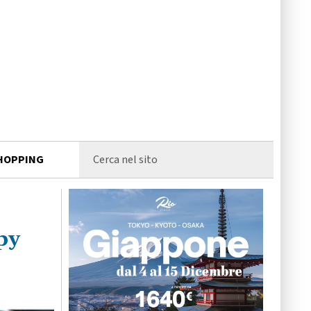
HOPPING
py