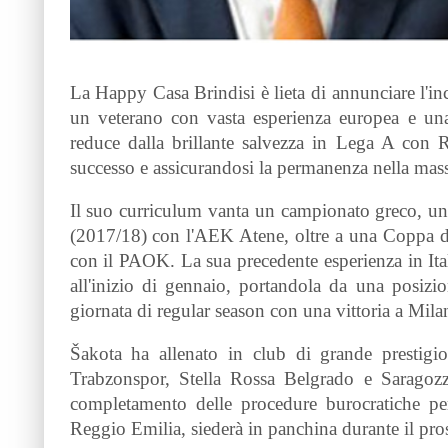
La Happy Casa Brindisi è lieta di annunciare l'i
un veterano con vasta esperienza europea e una 
reduce dalla brillante salvezza in Lega A con 
successo e assicurandosi la permanenza nella massi
Il suo curriculum vanta un campionato greco, un
(2017/18) con l'AEK Atene, oltre a una Coppa 
con il PAOK. La sua precedente esperienza in Ita
all'inizio di gennaio, portandola da una posizio
giornata di regular season con una vittoria a Mila
Šakota ha allenato in club di grande prestigi
Trabzonspor, Stella Rossa Belgrado e Saragozza.
completamento delle procedure burocratiche per
Reggio Emilia, siederà in panchina durante il pr