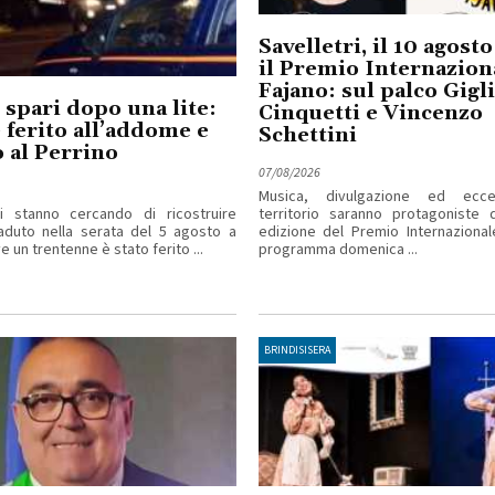
Savelletri, il 10 agost
il Premio Internazion
Fajano: sul palco Gigl
 spari dopo una lite:
Cinquetti e Vincenzo
ferito all’addome e
Schettini
 al Perrino
07/08/2026
Musica, divulgazione ed ecce
ri stanno cercando di ricostruire
territorio saranno protagoniste d
aduto nella serata del 5 agosto a
edizione del Premio Internazional
 un trentenne è stato ferito ...
programma domenica ...
BRINDISISERA