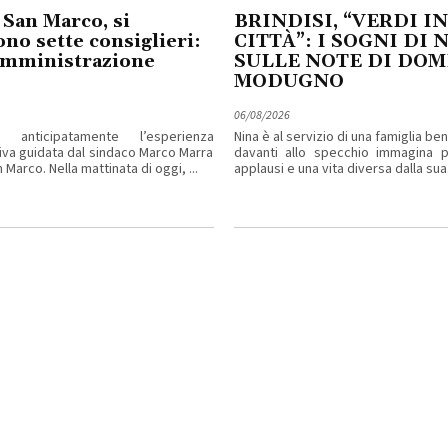
 San Marco, si
BRINDISI, “VERDI IN
no sette consiglieri:
CITTÀ”: I SOGNI DI 
amministrazione
SULLE NOTE DI DO
MODUGNO
06/08/2026
 anticipatamente l’esperienza
Nina è al servizio di una famiglia b
iva guidata dal sindaco Marco Marra
davanti allo specchio immagina pa
 Marco. Nella mattinata di oggi, ...
applausi e una vita diversa dalla sua. 