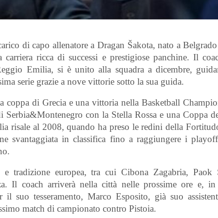
ncarico di capo allenatore a Dragan Šakota, nato a Belgrad
carriera ricca di successi e prestigiose panchine. Il coa
Reggio Emilia, si è unito alla squadra a dicembre, guid
ma serie grazie a nove vittorie sotto la sua guida.
a coppa di Grecia e una vittoria nella Basketball Champi
di Serbia&Montenegro con la Stella Rossa e una Coppa d
lia risale al 2008, quando ha preso le redini della Fortit
ne svantaggiata in classifica fino a raggiungere i playoff
no.
o e tradizione europea, tra cui Cibona Zagabria, Paok 
 Il coach arriverà nella città nelle prossime ore e, in 
 il suo tesseramento, Marco Esposito, già suo assisten
ossimo match di campionato contro Pistoia.