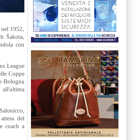
o nel 1952,
ch Šakota,
andola con
ons League
elle Coppe
udo Bologna
 all'ultima
Salonicco,
attesa del
te coach a