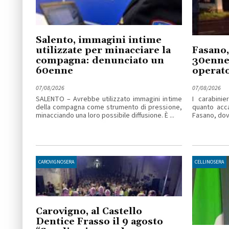
Salento, immagini intime
utilizzate per minacciare la
Fasano,
compagna: denunciato un
30enne 
60enne
operato
07/08/2026
07/08/2026
SALENTO – Avrebbe utilizzato immagini intime
I carabinie
della compagna come strumento di pressione,
quanto acc
minacciando una loro possibile diffusione. È ...
Fasano, dove
CAROVIGNOSERA
CELLINOSERA
Carovigno, al Castello
Dentice Frasso il 9 agosto