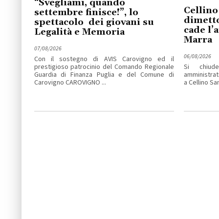
“Svegliami, quando
Cellino
settembre finisce!”, lo
dimetto
spettacolo dei giovani su
cade l’
Legalità e Memoria
Marra
07/08/2026
06/08/2026
Con il sostegno di AVIS Carovigno ed il
prestigioso patrocinio del Comando Regionale
Si chiude
Guardia di Finanza Puglia e del Comune di
amministrat
Carovigno CAROVIGNO ...
a Cellino San