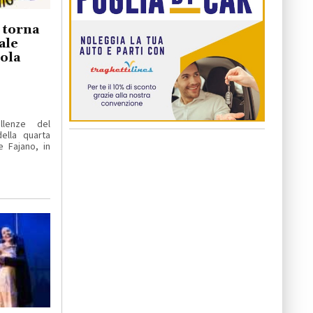
o torna
ale
iola
llenze del
ella quarta
e Fajano, in