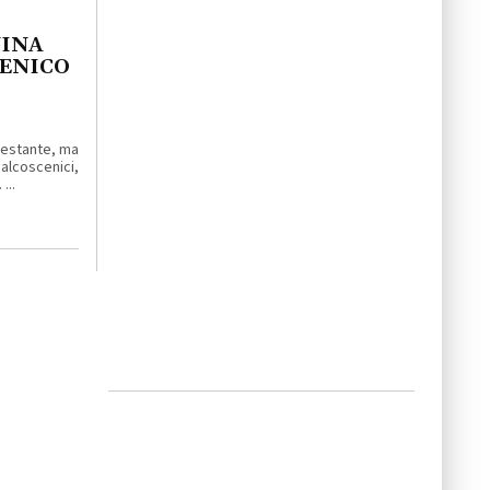
NINA
MENICO
enestante, ma
lcoscenici,
...