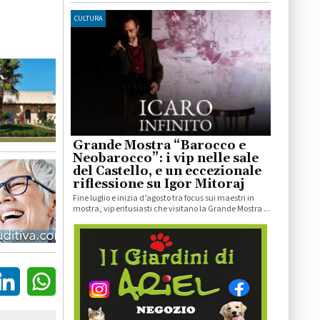
CULTURA
Grande Mostra “Barocco e
Neobarocco”: i vip nelle sale
del Castello, e un eccezionale
riflessione su Igor Mitoraj
Fine luglio e inizia d’agosto tra focus sui maestri in
mostra, vip entusiasti che visitano la Grande Mostra ...