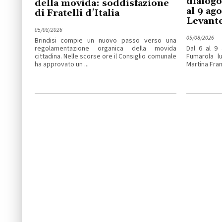
dialogo
della movida: soddisfazione
al 9 ag
di Fratelli d'Italia
Levant
05/08/2026
05/08/2026
Brindisi compie un nuovo passo verso una
regolamentazione organica della movida
Dal 6 al 9 
cittadina. Nelle scorse ore il Consiglio comunale
Fumarola lu
ha approvato un ...
Martina Fran