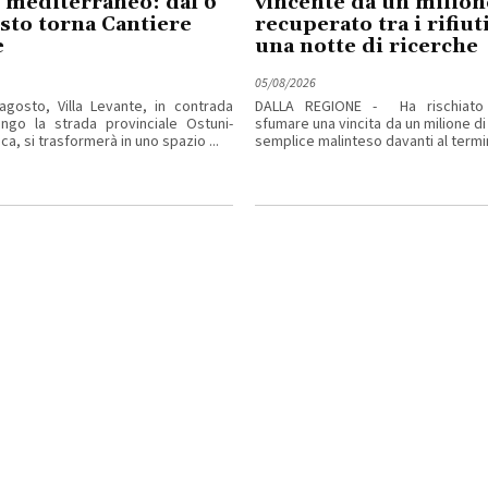
 mediterraneo: dal 6
vincente da un milion
osto torna Cantiere
recuperato tra i rifiu
e
una notte di ricerche
05/08/2026
agosto, Villa Levante, in contrada
DALLA REGIONE - Ha rischiato
ngo la strada provinciale Ostuni-
sfumare una vincita da un milione di
ca, si trasformerà in uno spazio ...
semplice malinteso davanti al termina