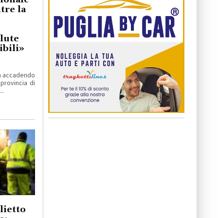
re la
lute
bili»
ta accadendo
 provincia di
..
lietto