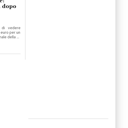
e:
ti dopo
 di vedere
 euro per un
le della ...