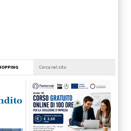
HOPPING
ndito