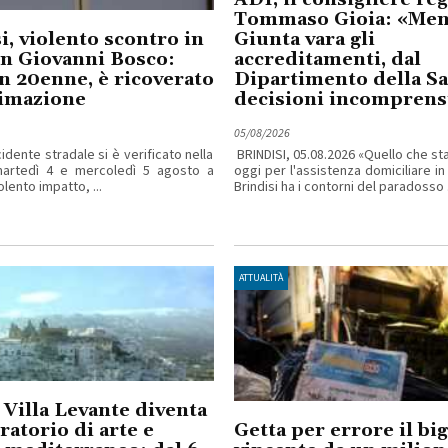
Tommaso Gioia: «Ment
i, violento scontro in
Giunta vara gli
an Giovanni Bosco:
accreditamenti, dal
n 20enne, è ricoverato
Dipartimento della Sa
nimazione
decisioni incomprensi
05/08/2026
idente stradale si è verificato nella
BRINDISI, 05.08.2026 «Quello che s
martedì 4 e mercoledì 5 agosto a
oggi per l'assistenza domiciliare in
iolento impatto, ...
Brindisi ha i contorni del paradosso .
ATTUALITÀ
 Villa Levante diventa
ratorio di arte e
Getta per errore il big