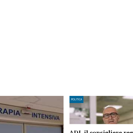
POLITICA
ADI, il consigliere re