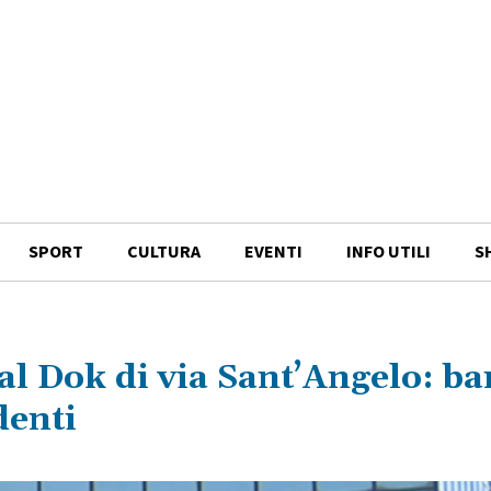
SPORT
CULTURA
EVENTI
INFO UTILI
S
 al Dok di via Sant’Angelo: ba
denti