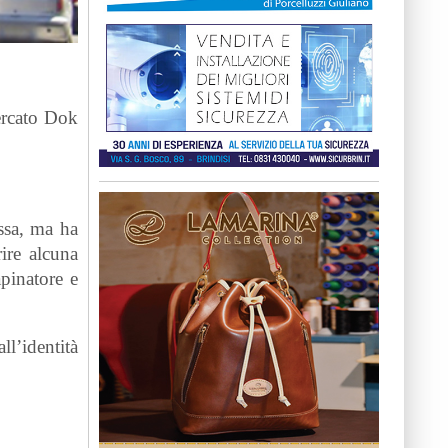
ercato Dok
ssa, ma ha
rire alcuna
apinatore e
l’identità