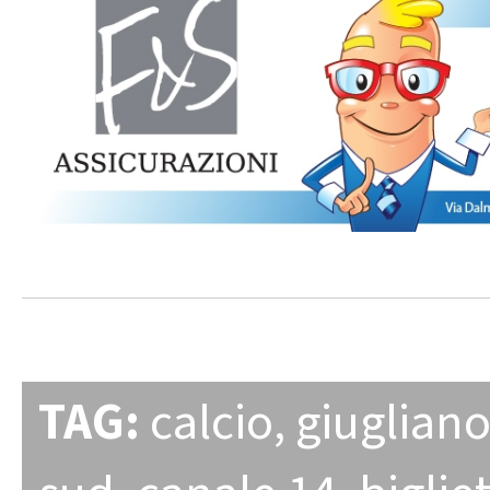
TAG:
calcio
,
giuglian