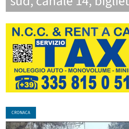
sud
,
canale 14
,
biglie
CRONACA