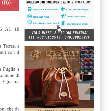
6 AL 18
 Terrae, e
tri con il
e Puglia e
 Comune di
e Egnathia
ioni che da