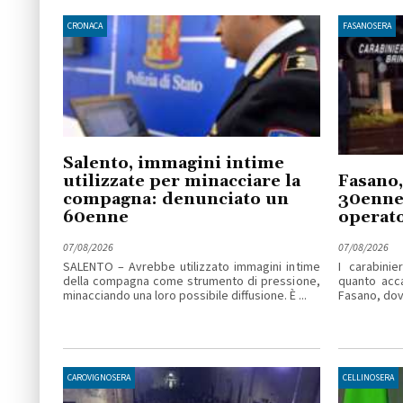
CRONACA
FASANOSERA
Salento, immagini intime
utilizzate per minacciare la
Fasano,
compagna: denunciato un
30enne 
60enne
operato
07/08/2026
07/08/2026
SALENTO – Avrebbe utilizzato immagini intime
I carabinie
della compagna come strumento di pressione,
quanto acc
minacciando una loro possibile diffusione. È ...
Fasano, dove
CAROVIGNOSERA
CELLINOSERA