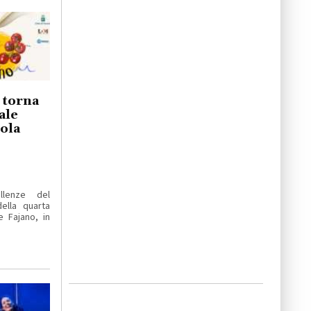
o torna
ale
iola
llenze del
ella quarta
e Fajano, in