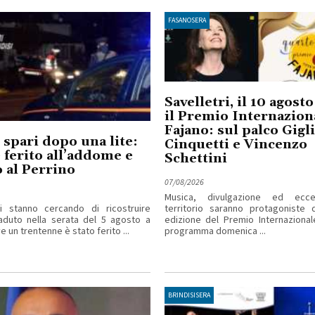
FASANOSERA
Savelletri, il 10 agost
il Premio Internazion
Fajano: sul palco Gigl
 spari dopo una lite:
Cinquetti e Vincenzo
ferito all’addome e
Schettini
 al Perrino
07/08/2026
Musica, divulgazione ed ecce
ri stanno cercando di ricostruire
territorio saranno protagoniste d
aduto nella serata del 5 agosto a
edizione del Premio Internazional
 un trentenne è stato ferito ...
programma domenica ...
BRINDISISERA