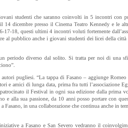
ovani studenti che saranno coinvolti in 5 incontri con pr
o il 14 dicembre presso il Cinema Teatro Kennedy e le alt
6-17-18, questi ultimi 4 incontri voluti fortemente dall’ass
e al pubblico anche i giovani studenti dei licei della città
 periodo diverso dal solito. Si tratta per noi di una sfi
cciono”.
i autori pugliesi. “La tappa di Fasano – aggiunge Romeo 
ori e amici di lunga data, prima fra tutti l’associazione Eg
atrocinato il Festival in ogni sua edizione dalla prima vo
o e alla sua passione, da 10 anni posso portare con quest
i a Fasano, in una collaborazione che continua anche in temp
e iniziative a Fasano e San Severo vedranno il coinvolgim