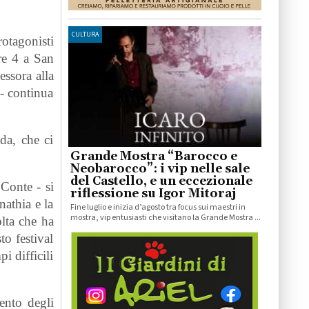
CULTURA
otagonisti
re 4 a San
essora alla
 - continua
da, che ci
Grande Mostra “Barocco e
Neobarocco”: i vip nelle sale
del Castello, e un eccezionale
Conte - si
riflessione su Igor Mitoraj
nathia e la
Fine luglio e inizia d’agosto tra focus sui maestri in
mostra, vip entusiasti che visitano la Grande Mostra ...
lta che ha
o festival
i difficili
ento degli