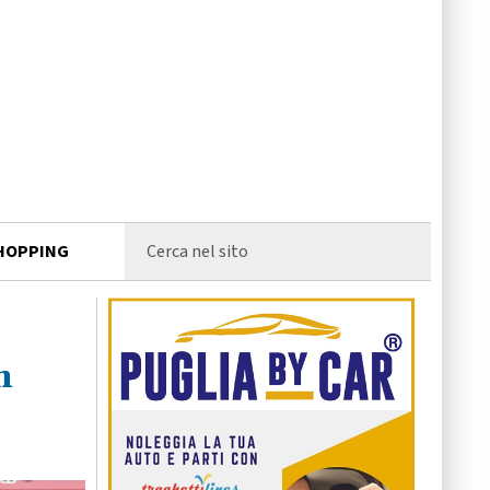
HOPPING
m