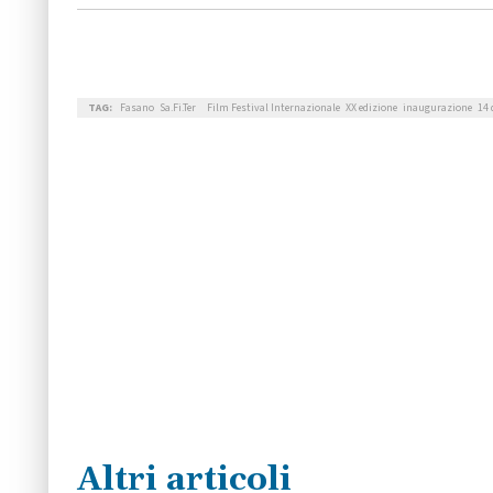
TAG:
Fasano
Sa.Fi.Ter
Film Festival Internazionale
XX edizione
inaugurazione
14 
Altri articoli