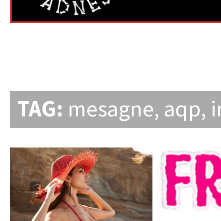
TAG:
mesagne
,
aqp
,
i