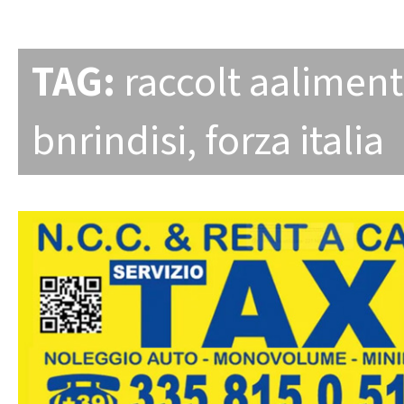
TAG:
raccolt aalimen
bnrindisi
,
forza italia