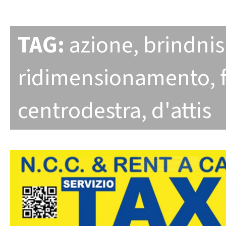
TAG:
azione
,
brindnis
ridimensionamento
,
centrodestra
,
d'attis