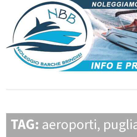
TAG:
aeroporti
,
pugli