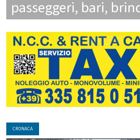
passeggeri
,
bari
,
brind
CRONACA