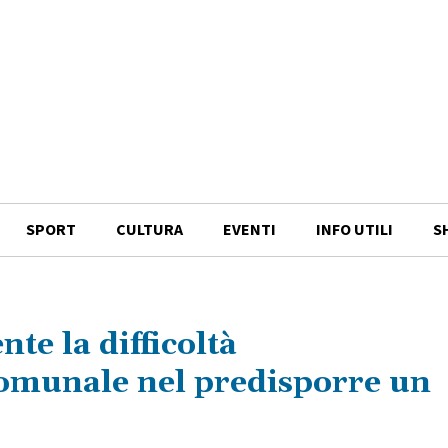
SPORT
CULTURA
EVENTI
INFO UTILI
S
nte la difficoltà
omunale nel predisporre un