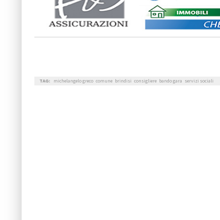
TAG:
michelangelo greco
comune
brindisi
consigliere
bando gara
servizi sociali