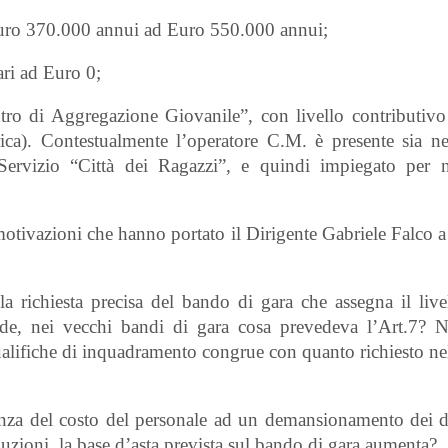
 Euro 370.000 annui ad Euro 550.000 annui;
ari ad Euro 0;
ntro di Aggregazione Giovanile”, con livello contributiv
orica). Contestualmente l’operatore C.M. è presente sia ne
ervizio “Città dei Ragazzi”, e quindi impiegato per 
 motivazioni che hanno portato il Dirigente Gabriele Falco 
 richiesta precisa del bando di gara che assegna il live
iede, nei vecchi bandi di gara cosa prevedeva l’Art.7? N
lifiche di inquadramento congrue con quanto richiesto ne
enza del costo del personale ad un demansionamento dei d
uzioni, la base d’asta prevista sul bando di gara aumenta?