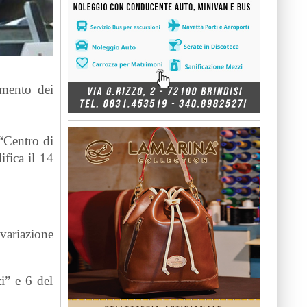
amento dei
 “Centro di
fica il 14
variazione
i” e 6 del