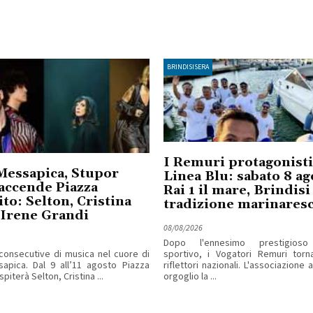
BRINDISISERA
I Remuri protagonisti
Messapica, Stupor
Linea Blu: sabato 8 ag
accende Piazza
Rai 1 il mare, Brindisi 
ito: Selton, Cristina
tradizione marinares
 Irene Grandi
08/08/2026
Dopo l'ennesimo prestigioso
consecutive di musica nel cuore di
sportivo, i Vogatori Remuri torn
apica. Dal 9 all’11 agosto Piazza
riflettori nazionali. L'associazione
piterà Selton, Cristina ...
orgoglio la ...