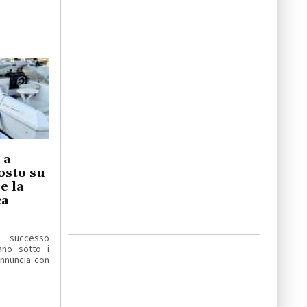
 a
osto su
e la
ca
 successo
ano sotto i
 annuncia con