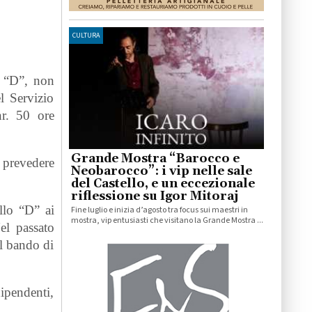
CULTURA
o “D”, non
l Servizio
nr. 50 ore
Grande Mostra “Barocco e
a prevedere
Neobarocco”: i vip nelle sale
del Castello, e un eccezionale
riflessione su Igor Mitoraj
llo “D” ai
Fine luglio e inizia d’agosto tra focus sui maestri in
mostra, vip entusiasti che visitano la Grande Mostra ...
el passato
l bando di
ipendenti,