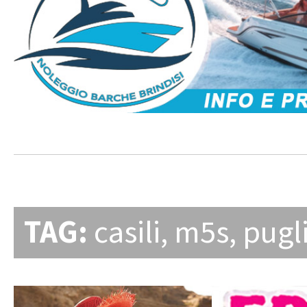
TAG:
casili
,
m5s
,
pugl