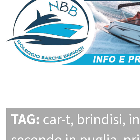
TAG:
car-t
,
brindisi
,
i
secondo in puglia
,
pr