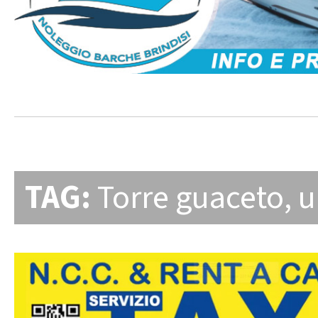
TAG:
Torre guaceto
,
u