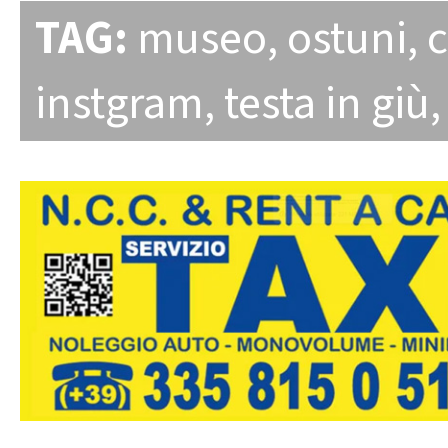
TAG:
museo
,
ostuni
,
c
instgram
,
testa in giù