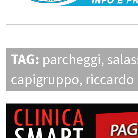
TAG:
parcheggi
,
salas
capigruppo
,
riccardo 