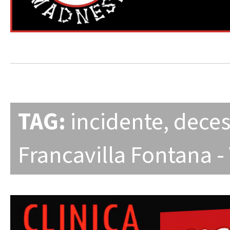
TAG:
incidente
,
deces
Francavilla Fontana - V