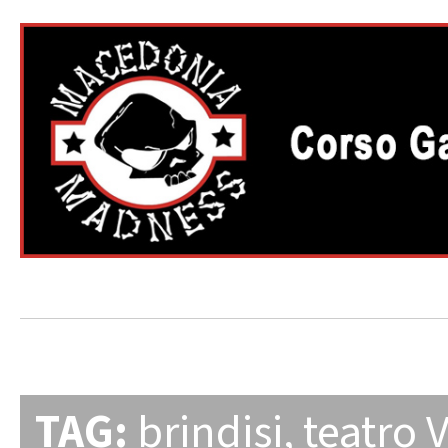
TAG:
brindisi
,
teatro 