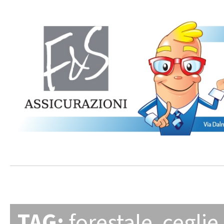
TAG:
forestale
,
ceglie